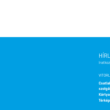
HÍR
Iratkoz
VITOR
Csatla
szolgá
Kártya
Térkép