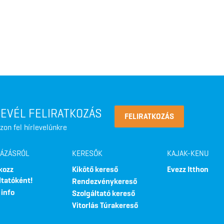
LEVÉL FELIRATKOZÁS
FELIRATKOZÁS
zon fel hírlevelünkre
LÁZÁSRÓL
KERESŐK
KAJAK-KENU
kozz
Kikötő kereső
Evezz Itthon
ltatóként!
Rendezvénykereső
 info
Szolgáltató kereső
Vitorlás Túrakereső