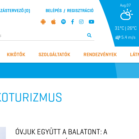
Aug.07
ZÁSTERVEZŐ (
0
)
BELÉPÉS
/
REGISZTRÁCIÓ
31°C | 26°C
5.4 m/s
KIKÖTŐK
SZOLGÁLTATÓK
RENDEZVÉNYEK
LÁT
ÖKOTURIZMUS
ÓVJUK EGYÜTT A BALATONT: A