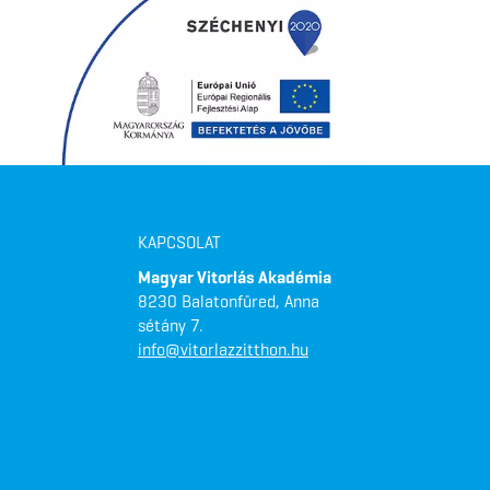
KAPCSOLAT
Magyar Vitorlás Akadémia
8230 Balatonfüred, Anna
sétány 7.
info@vitorlazzitthon.hu