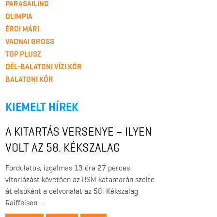
PARASAILING
OLIMPIA
ÉRDI MÁRI
VADNAI BROSS
TOP PLUSZ
DÉL-BALATONI VÍZI KÖR
BALATONI KÖR
KIEMELT HÍREK
A KITARTÁS VERSENYE – ILYEN
VOLT AZ 58. KÉKSZALAG
RAIFFEISEN NAGYDÍJ
Fordulatos, izgalmas 13 óra 27 perces
vitorlázást követően az RSM katamarán szelte
át elsőként a célvonalat az 58. Kékszalag
Raiffeisen …