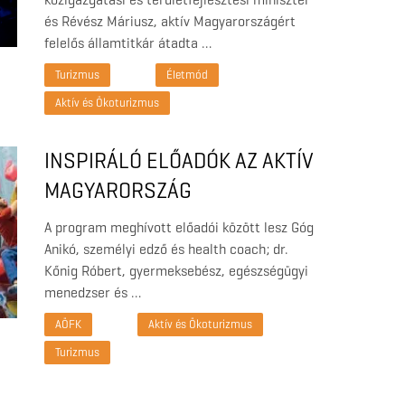
és Révész Máriusz, aktív Magyarországért
felelős államtitkár átadta …
Turizmus
Életmód
Aktív és Ökoturizmus
INSPIRÁLÓ ELŐADÓK AZ AKTÍV
MAGYARORSZÁG
KONFERENCIÁN SIÓFOKON
A program meghívott előadói között lesz Góg
Anikó, személyi edző és health coach; dr.
Kőnig Róbert, gyermeksebész, egészségügyi
menedzser és …
AÖFK
Aktív és Ökoturizmus
Turizmus