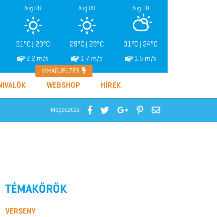
Aug.08
Aug.09
Aug.10
31°C | 23°C
29°C | 23°C
31°C | 24°C
2.2 m/s
1.7 m/s
1.5 m/s
VIHARJELZÉS
NIVALÓK
WEBSHOP
HÍREK
Megosztás
TÉMAKÖRÖK
VERSENY