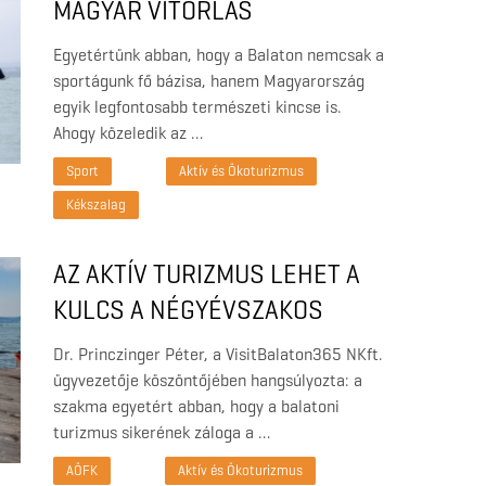
MAGYAR VITORLÁS
SZÖVETSÉG FELHÍVÁSA A TÓ
Egyetértünk abban, hogy a Balaton nemcsak a
TISZTA VIZÉÉRT
sportágunk fő bázisa, hanem Magyarország
egyik legfontosabb természeti kincse is.
Ahogy közeledik az …
Sport
Aktív és Ökoturizmus
Kékszalag
AZ AKTÍV TURIZMUS LEHET A
KULCS A NÉGYÉVSZAKOS
BALATONHOZ – ELINDULT A
Dr. Princzinger Péter, a VisitBalaton365 NKft.
TÉRSÉG FEJLESZTÉSI
ügyvezetője köszöntőjében hangsúlyozta: a
szakma egyetért abban, hogy a balatoni
PROGRAMJÁNAK
turizmus sikerének záloga a …
KIDOLGOZÁSA
AÖFK
Aktív és Ökoturizmus