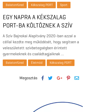
Balatonfüred
Kékszalag PORT
Sport
EGY NAPRA A KÉKSZALAG
PORT-BA KÖLTÖZNEK A SZÍV
BAJNOKAI
A Szív Bajnokai Alapítvány 2020-ban azzal a
céllal kezdte meg működését, hogy segítsen a
veleszületett szívbetegségben érintett
gyermekeknek és családtagjaiknak …
Balatonfüred
Életmód
Kékszalag PORT
Megosztás