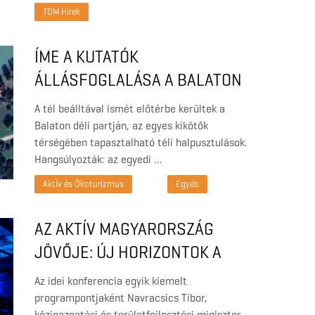
TDM Hírek
ÍME A KUTATÓK
ÁLLÁSFOGLALÁSA A BALATON
DÉLI PARTJÁN LÉTESÍTETT
A tél beálltával ismét előtérbe kerültek a
KIKÖTŐK ÖKOLÓGIAI
Balaton déli partján, az egyes kikötők
térségében tapasztalható téli halpusztulások.
KOCKÁZATAIRÓL
Hangsúlyozták: az egyedi …
Aktív és Ökoturizmus
Egyéb
AZ AKTÍV MAGYARORSZÁG
JÖVŐJE: ÚJ HORIZONTOK A
2025-ÖS KONFERENCIÁN
Az idei konferencia egyik kiemelt
programpontjaként Navracsics Tibor,
közigazgatási és területfejlesztési miniszter