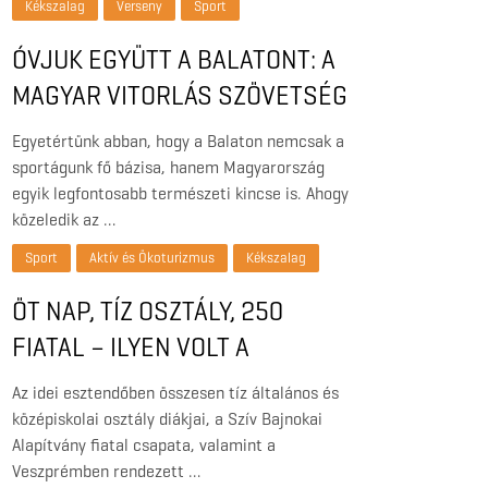
Kékszalag
Verseny
Sport
ÓVJUK EGYÜTT A BALATONT: A
MAGYAR VITORLÁS SZÖVETSÉG
FELHÍVÁSA A TÓ TISZTA VIZÉÉRT
Egyetértünk abban, hogy a Balaton nemcsak a
sportágunk fő bázisa, hanem Magyarország
egyik legfontosabb természeti kincse is. Ahogy
közeledik az …
Sport
Aktív és Ökoturizmus
Kékszalag
ÖT NAP, TÍZ OSZTÁLY, 250
FIATAL – ILYEN VOLT A
VÍZISPORTOK NYÍLT NAPJA
Az idei esztendőben összesen tíz általános és
BALATONFÜREDEN
középiskolai osztály diákjai, a Szív Bajnokai
Alapítvány fiatal csapata, valamint a
Veszprémben rendezett …