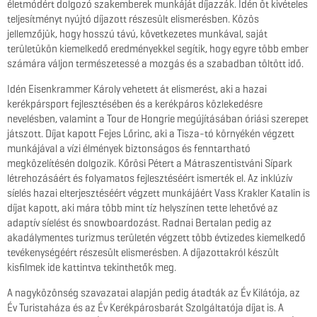
életmódért dolgozó szakemberek munkáját díjazzák. Idén öt kivételes
teljesítményt nyújtó díjazott részesült elismerésben. Közös
jellemzőjük, hogy hosszú távú, következetes munkával, saját
területükön kiemelkedő eredményekkel segítik, hogy egyre több ember
számára váljon természetessé a mozgás és a szabadban töltött idő.
Idén Eisenkrammer Károly vehetett át elismerést, aki a hazai
kerékpársport fejlesztésében és a kerékpáros közlekedésre
nevelésben, valamint a Tour de Hongrie megújításában óriási szerepet
játszott. Díjat kapott Fejes Lőrinc, aki a Tisza-tó környékén végzett
munkájával a vízi élmények biztonságos és fenntartható
megközelítésén dolgozik. Kőrösi Pétert a Mátraszentistváni Sípark
létrehozásáért és folyamatos fejlesztéséért ismerték el. Az inklúzív
síelés hazai elterjesztéséért végzett munkájáért Vass Krakler Katalin is
díjat kapott, aki mára több mint tíz helyszínen tette lehetővé az
adaptív síelést és snowboardozást. Radnai Bertalan pedig az
akadálymentes turizmus területén végzett több évtizedes kiemelkedő
tevékenységéért részesült elismerésben. A díjazottakról készült
kisfilmek ide kattintva tekinthetők meg.
A nagyközönség szavazatai alapján pedig átadták az Év Kilátója, az
Év Turistaháza és az Év Kerékpárosbarát Szolgáltatója díjat is. A