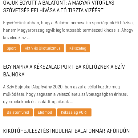
ÓVJUK EGYÜTT A BALATONT: A MAGYAR VITORLÁS
SZÖVETSÉG FELHÍVÁSA A TÓ TISZTA VIZÉÉRT
Egyetértünk abban, hogy a Balaton nemcsak a sportágunk fő bázisa,
hanem Magyarország egyik legfontosabb természeti kincse is. Ahogy
közeledik az …
Sport
Aktív és Ökoturizmus
Kékszalag
EGY NAPRA A KÉKSZALAG PORT-BA KÖLTÖZNEK A SZÍV
BAJNOKAI
A Szív Bajnokai Alapítvány 2020-ban azzal a céllal kezdte meg
működését, hogy segítsen a veleszületett szívbetegségben érintett
gyermekeknek és családtagjaiknak …
Balatonfüred
Életmód
Kékszalag PORT
KIKÖTŐFEJLESZTÉS INDULHAT BALATONMÁRIAFÜRDŐN