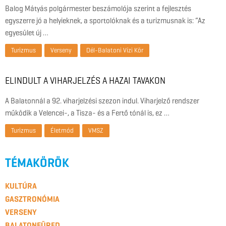
Balog Mátyás polgármester beszámolója szerint a fejlesztés
egyszerre jó a helyieknek, a sportolóknak és a turizmusnak is: “Az
egyesület új …
Turizmus
Verseny
Dél-Balatoni Vízi Kör
ELINDULT A VIHARJELZÉS A HAZAI TAVAKON
A Balatonnál a 92. viharjelzési szezon indul. Viharjelző rendszer
működik a Velencei-, a Tisza- és a Fertő tónál is, ez …
Turizmus
Életmód
VMSZ
TÉMAKÖRÖK
KULTÚRA
GASZTRONÓMIA
VERSENY
BALATONFÜRED