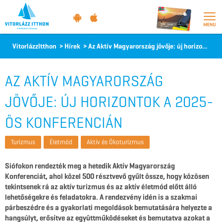
Vitorlázz
VitorlázzItthon
>
Hírek
>
Az Aktív Magyarország jövője: új horizontok a 2025-ös konferencián
itthon
AZ AKTÍV MAGYARORSZÁG
JÖVŐJE: ÚJ HORIZONTOK A 2025-
ÖS KONFERENCIÁN
Turizmus
Életmód
Aktív és Ökoturizmus
Siófokon rendezték meg a hetedik Aktív Magyarország
Konferenciát, ahol közel 500 résztvevő gyűlt össze, hogy közösen
tekintsenek rá az aktív turizmus és az aktív életmód előtt álló
lehetőségekre és feladatokra. A rendezvény idén is a szakmai
párbeszédre és a gyakorlati megoldások bemutatására helyezte a
hangsúlyt, erősítve az együttműködéseket és bemutatva azokat a