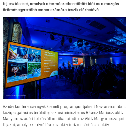
fejlesztéseket, amelyek a természetben töltött időt és a mozgás
örömét egyre több ember számára teszik elérhetővé.
Az idei konferencia egyik kiemelt programpontjaként Navracsics Tibor,
közigazgatási és területfejlesztési miniszter és Révész Máriusz, aktív
Magyarországért felelős államtitkár átadta az Aktív Magyarországért
Díjakat, amelyekkel évről évre az aktív turizmusért és az aktív