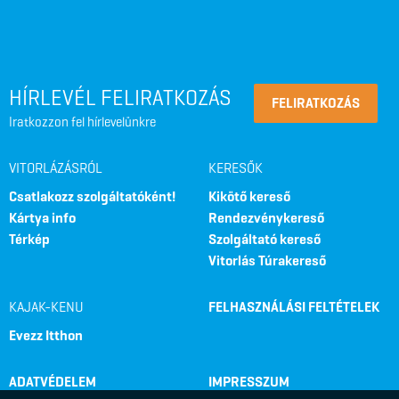
HÍRLEVÉL FELIRATKOZÁS
FELIRATKOZÁS
Iratkozzon fel hírlevelünkre
VITORLÁZÁSRÓL
KERESŐK
Csatlakozz szolgáltatóként!
Kikötő kereső
Kártya info
Rendezvénykereső
Térkép
Szolgáltató kereső
Vitorlás Túrakereső
KAJAK-KENU
FELHASZNÁLÁSI FELTÉTELEK
Evezz Itthon
ADATVÉDELEM
IMPRESSZUM