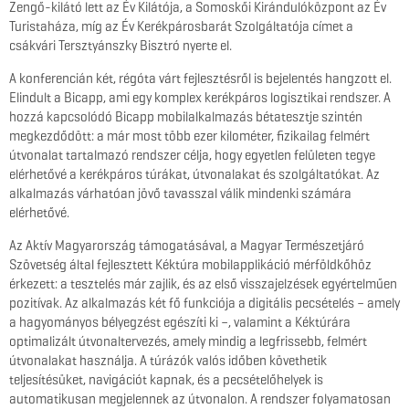
Zengő-kilátó lett az Év Kilátója, a Somoskői Kirándulóközpont az Év
Turistaháza, míg az Év Kerékpárosbarát Szolgáltatója címet a
csákvári Tersztyánszky Bisztró nyerte el.
A konferencián két, régóta várt fejlesztésről is bejelentés hangzott el.
Elindult a Bicapp, ami egy komplex kerékpáros logisztikai rendszer. A
hozzá kapcsolódó Bicapp mobilalkalmazás bétatesztje szintén
megkezdődött: a már most több ezer kilométer, fizikailag felmért
útvonalat tartalmazó rendszer célja, hogy egyetlen felületen tegye
elérhetővé a kerékpáros túrákat, útvonalakat és szolgáltatókat. Az
alkalmazás várhatóan jövő tavasszal válik mindenki számára
elérhetővé.
Az Aktív Magyarország támogatásával, a Magyar Természetjáró
Szövetség által fejlesztett Kéktúra mobilapplikáció mérföldkőhöz
érkezett: a tesztelés már zajlik, és az első visszajelzések egyértelműen
pozitívak. Az alkalmazás két fő funkciója a digitális pecsételés – amely
a hagyományos bélyegzést egészíti ki –, valamint a Kéktúrára
optimalizált útvonaltervezés, amely mindig a legfrissebb, felmért
útvonalakat használja. A túrázók valós időben követhetik
teljesítésüket, navigációt kapnak, és a pecsételőhelyek is
automatikusan megjelennek az útvonalon. A rendszer folyamatosan