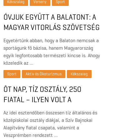
Kékszalag
Verseny
Sport
ÓVJUK EGYÜTT A BALATONT: A
MAGYAR VITORLÁS SZÖVETSÉG
FELHÍVÁSA A TÓ TISZTA VIZÉÉRT
Egyetértünk abban, hogy a Balaton nemcsak a
sportágunk fő bázisa, hanem Magyarország
egyik legfontosabb természeti kincse is. Ahogy
közeledik az …
Sport
Aktív és Ökoturizmus
Kékszalag
ÖT NAP, TÍZ OSZTÁLY, 250
FIATAL – ILYEN VOLT A
VÍZISPORTOK NYÍLT NAPJA
Az idei esztendőben összesen tíz általános és
BALATONFÜREDEN
középiskolai osztály diákjai, a Szív Bajnokai
Alapítvány fiatal csapata, valamint a
Veszprémben rendezett …