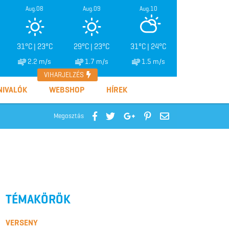
Aug.08
Aug.09
Aug.10
31°C | 23°C
29°C | 23°C
31°C | 24°C
2.2 m/s
1.7 m/s
1.5 m/s
VIHARJELZÉS
NIVALÓK
WEBSHOP
HÍREK
Megosztás
TÉMAKÖRÖK
VERSENY