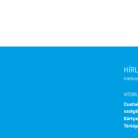
HÍR
Iratkoz
VITOR
Csatla
szolgá
Kártya
Térkép