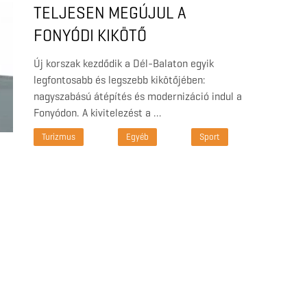
TELJESEN MEGÚJUL A
FONYÓDI KIKÖTŐ
Új korszak kezdődik a Dél-Balaton egyik
legfontosabb és legszebb kikötőjében:
nagyszabású átépítés és modernizáció indul a
Fonyódon. A kivitelezést a …
Turizmus
Egyéb
Sport