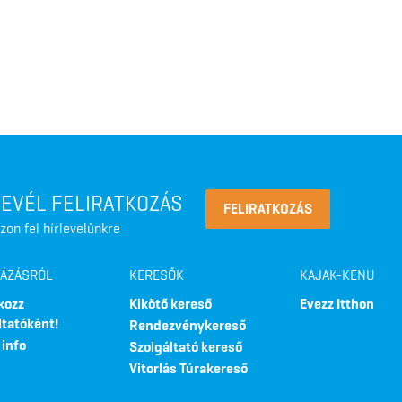
LEVÉL FELIRATKOZÁS
FELIRATKOZÁS
zon fel hírlevelünkre
LÁZÁSRÓL
KERESŐK
KAJAK-KENU
kozz
Kikötő kereső
Evezz Itthon
ltatóként!
Rendezvénykereső
 info
Szolgáltató kereső
Vitorlás Túrakereső