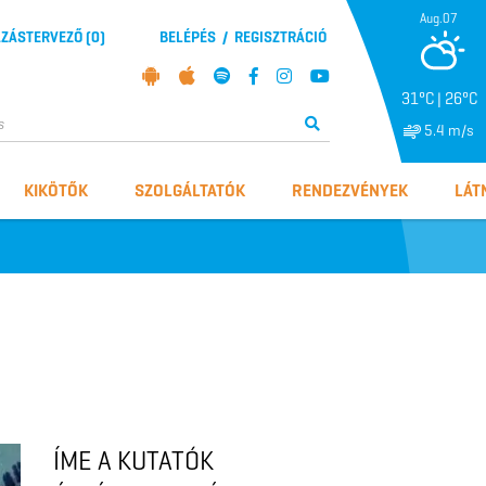
Aug.07
ZÁSTERVEZŐ (
0
)
BELÉPÉS
/
REGISZTRÁCIÓ
31°C | 26°C
5.4 m/s
KIKÖTŐK
SZOLGÁLTATÓK
RENDEZVÉNYEK
LÁT
ÍME A KUTATÓK