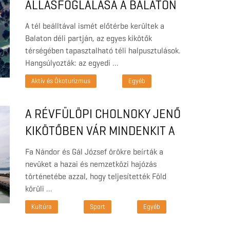
ÁLLÁSFOGLALÁSA A BALATON
DÉLI PARTJÁN LÉTESÍTETT
A tél beálltával ismét előtérbe kerültek a
KIKÖTŐK ÖKOLÓGIAI
Balaton déli partján, az egyes kikötők
térségében tapasztalható téli halpusztulások.
KOCKÁZATAIRÓL
Hangsúlyozták: az egyedi …
Aktív és Ökoturizmus
Egyéb
A RÉVFÜLÖPI CHOLNOKY JENŐ
KIKÖTŐBEN VÁR MINDENKIT A
FELÚJÍTOTT SZENT JUPÁT
Fa Nándor és Gál József örökre beírták a
nevüket a hazai és nemzetközi hajózás
történetébe azzal, hogy teljesítették Föld
körüli …
Kultúra
Sport
Egyéb