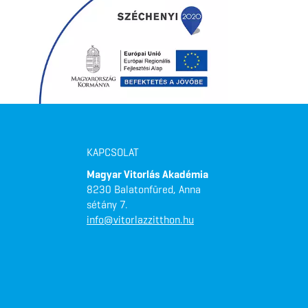
KAPCSOLAT
Magyar Vitorlás Akadémia
8230 Balatonfüred, Anna
sétány 7.
info@vitorlazzitthon.hu