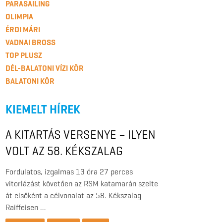
PARASAILING
OLIMPIA
ÉRDI MÁRI
VADNAI BROSS
TOP PLUSZ
DÉL-BALATONI VÍZI KÖR
BALATONI KÖR
KIEMELT HÍREK
A KITARTÁS VERSENYE – ILYEN
VOLT AZ 58. KÉKSZALAG
RAIFFEISEN NAGYDÍJ
Fordulatos, izgalmas 13 óra 27 perces
vitorlázást követően az RSM katamarán szelte
át elsőként a célvonalat az 58. Kékszalag
Raiffeisen …