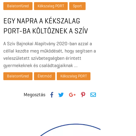
Balatonfüred
Kékszalag PORT
Sport
EGY NAPRA A KÉKSZALAG
PORT-BA KÖLTÖZNEK A SZÍV
BAJNOKAI
A Szív Bajnokai Alapítvány 2020-ban azzal a
céllal kezdte meg működését, hogy segítsen a
veleszületett szívbetegségben érintett
gyermekeknek és családtagjaiknak …
Balatonfüred
Életmód
Kékszalag PORT
Megosztás