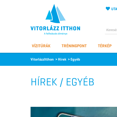
UTA
Vitorlázz itthon
VÍZITÚRÁK
TRÉNINGPONT
TÉRKÉP
VitorlázzItthon
>
Hírek
>
Egyéb
HÍREK / EGYÉB