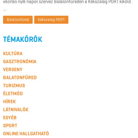
vitorlás nyílt napot szervez Balatonfüreden a Kékszalag PORT kikötő
…
Balatonfüred
Kékszalag PORT
TÉMAKÖRÖK
KULTÚRA
GASZTRONÓMIA
VERSENY
BALATONFÜRED
TURIZMUS
ÉLETMÓD
HÍREK
LÁTNIVALÓK
EGYÉB
SPORT
ONLINE HALLGATHATÓ