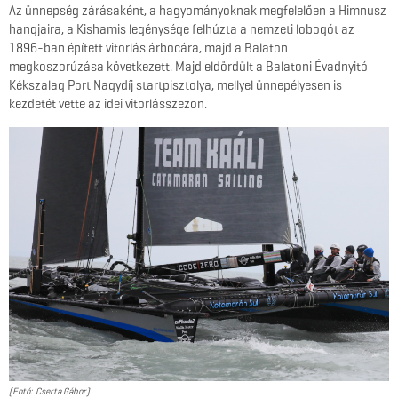
Az ünnepség zárásaként, a hagyományoknak megfelelően a Himnusz
hangjaira, a Kishamis legénysége felhúzta a nemzeti lobogót az
1896-ban épített vitorlás árbocára, majd a Balaton
megkoszorúzása következett. Majd eldördült a Balatoni Évadnyitó
Kékszalag Port Nagydíj startpisztolya, mellyel ünnepélyesen is
kezdetét vette az idei vitorlásszezon.
(Fotó: Cserta Gábor)