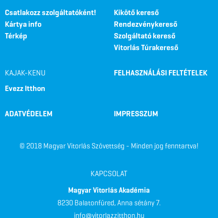
Csatlakozz szolgáltatóként!
Kikötő kereső
Kártya info
Rendezvénykereső
Térkép
Szolgáltató kereső
Vitorlás Túrakereső
KAJAK-KENU
FELHASZNÁLÁSI FELTÉTELEK
Evezz Itthon
ADATVÉDELEM
IMPRESSZUM
© 2018 Magyar Vitorlás Szövettség - Minden jog fenntartva!
KAPCSOLAT
Magyar Vitorlás Akadémia
8230 Balatonfüred, Anna sétány 7.
info@vitorlazzitthon.hu