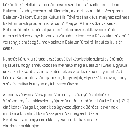
közöttünk”. Nélküle a polgármester szerint elképzelhetetlen lenne
Balatoni Évadnyitót tartani. Kiemelte, az idei esztendő a Veszprém-
Balaton-Bakony Európa Kulturális Fővárosának éve, melyhez számos
balatonfüredi program is társul. A Magyar Vitorlás Szövetséget
Balatonfüred stratégiai partnerének nevezte, akik évente több
nemzetközi versenyt hoznak a városba. Kiemelte a Kékszalag tókerülő
verseny jelentőségét, mely szintén Balatonfüredről indul és itt is ér
célba.
Kontrát Károly, a térség országgyűlési képviselője szintúgy örömét
fejezte ki, hogy ismét közösen nyitható meg a Balatoni Évad. Egyúttal
sok sikert kívánt a városvezetésnek és vitorlázóknak egyaránt. Azt
kérte a Balatonhoz látogatóktól, hogy óvják, vigyázzák a tavat, hogy
száz év múlva is ugyanígy lehessen élvezni.
A rendezvényen a Veszprém Vármegyei Közgyűlés alelnöke,
Vörösmarty Éva oklevelet nyújtott át a Balatonfüredi Yacht Club (BYC)
elnökének Varga Lajosnak és ügyvezetőjének Böröcz Istvánnak,
miután a közelmúltban Veszprém Vármegyei Értéktár
Bizottság vármegyei értékké nyilvánította hazánk első
vitorlássportklubját.