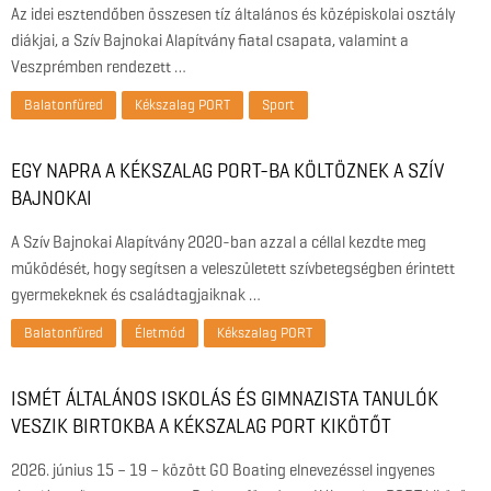
Az idei esztendőben összesen tíz általános és középiskolai osztály
diákjai, a Szív Bajnokai Alapítvány fiatal csapata, valamint a
Veszprémben rendezett …
Balatonfüred
Kékszalag PORT
Sport
EGY NAPRA A KÉKSZALAG PORT-BA KÖLTÖZNEK A SZÍV
BAJNOKAI
A Szív Bajnokai Alapítvány 2020-ban azzal a céllal kezdte meg
működését, hogy segítsen a veleszületett szívbetegségben érintett
gyermekeknek és családtagjaiknak …
Balatonfüred
Életmód
Kékszalag PORT
ISMÉT ÁLTALÁNOS ISKOLÁS ÉS GIMNAZISTA TANULÓK
VESZIK BIRTOKBA A KÉKSZALAG PORT KIKÖTŐT
2026. június 15 – 19 – között GO Boating elnevezéssel ingyenes