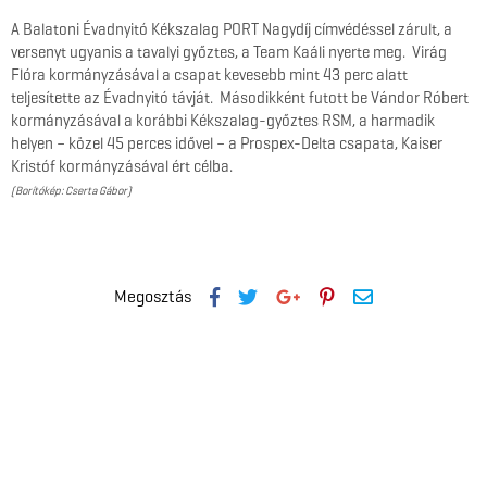
A Balatoni Évadnyitó Kékszalag PORT Nagydíj címvédéssel zárult, a
versenyt ugyanis a tavalyi győztes, a Team Kaáli nyerte meg. Virág
Flóra kormányzásával a csapat kevesebb mint 43 perc alatt
teljesítette az Évadnyitó távját. Másodikként futott be Vándor Róbert
kormányzásával a korábbi Kékszalag-győztes RSM, a harmadik
helyen – közel 45 perces idővel – a Prospex-Delta csapata, Kaiser
Kristóf kormányzásával ért célba.
(Borítókép: Cserta Gábor)
Megosztás