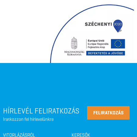
HÍRLEVÉL FELIRATKOZÁS
FELIRATKOZÁS
Iratkozzon fel hírlevelünkre
VITORLÁZÁSRÓL
KERESŐK