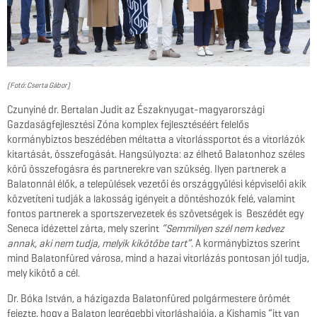
(Fotó: Cserta Gábor)
Czunyiné dr. Bertalan Judit az Északnyugat-magyarországi
Gazdaságfejlesztési Zóna komplex fejlesztéséért felelős
kormánybiztos beszédében méltatta a vitorlássportot és a vitorlázók
kitartását, összefogását. Hangsúlyozta: az élhető Balatonhoz széles
körű összefogásra és partnerekre van szükség. Ilyen partnerek a
Balatonnál élők, a települések vezetői és országgyűlési képviselői akik
közvetíteni tudják a lakosság igényeit a döntéshozók felé, valamint
fontos partnerek a sportszervezetek és szövetségek is Beszédét egy
Seneca idézettel zárta, mely szerint
“Semmilyen szél nem kedvez
annak, aki nem tudja, melyik kikötőbe tart”
. A kormánybiztos szerint
mind Balatonfüred városa, mind a hazai vitorlázás pontosan jól tudja,
mely kikötő a cél.
Dr. Bóka István, a házigazda Balatonfüred polgármestere örömét
fejezte, hogy a Balaton legrégebbi vitorláshajója, a Kishamis “itt van