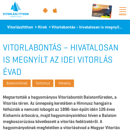
Vitorlázz
VitorlázzItthon
>
Hírek
>
Vitorlabontás – hivatalosan is megnyílt az idei vitorlás évad
itthon
VITORLABONTÁS – HIVATALOSAN
IS MEGNYÍLT AZ IDEI VITORLÁS
ÉVAD
Balatonfüred
Turizmus
Verseny
Megtartották a hagyományos Vitorlabontót Balatonfüreden, a
Vitorlás téren. Az ünnepség keretében a Himnusz hangjaira
felhúzták a nemzeti lobogót az 1896-ban épült idén 126 éves
Kishamis árbocára, majd hagyományainkhoz híven a Balaton
megkoszorúzása következett a vitorlás fedélzetéről. A
hagyományoknak megfelelően a vitorlásévad a Magyar Vitorlás