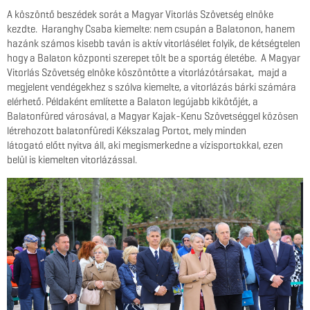
A köszöntő beszédek sorát a Magyar Vitorlás Szövetség elnöke
kezdte. Haranghy Csaba kiemelte: nem csupán a Balatonon, hanem
hazánk számos kisebb taván is aktív vitorlásélet folyik, de kétségtelen
hogy a Balaton központi szerepet tölt be a sportág életébe. A Magyar
Vitorlás Szövetség elnöke köszöntötte a vitorlázótársakat, majd a
megjelent vendégekhez s szólva kiemelte, a vitorlázás bárki számára
elérhető. Példaként említette a Balaton legújabb kikötőjét, a
Balatonfüred városával, a Magyar Kajak-Kenu Szövetséggel közösen
létrehozott balatonfüredi Kékszalag Portot, mely minden
látogató előtt nyitva áll, aki megismerkedne a vízisportokkal, ezen
belül is kiemelten vitorlázással.