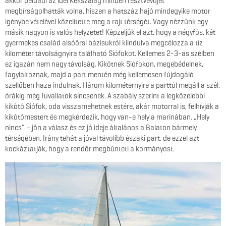
akkor például az idei Kékszalag minden résztvevőjét
megbírságolhatták volna, hiszen a hatszáz hajó mindegyike motor
igénybe vételével közelítette meg a rajt térségét. Vagy nézzünk egy
másik nagyon is valós helyzetet! Képzeljük el azt, hogy a négyfős, két
gyermekes család alsóörsi bázisukról kiindulva megcélozza a tíz
kilométer távolságnyira található Siófokot. Kellemes 2-3-as szélben
ez igazán nem nagy távolság. Kikötnek Siófokon, megebédelnek,
fagylaltoznak, majd a part mentén még kellemesen fújdogáló
szellőben haza indulnak. Három kilométernyire a parttól megáll a szél,
órákig még fuvallatok sincsenek. A szabály szerint a legközelebbi
kikötő Siófok, oda visszamehetnek estére, akár motorral is, felhívják a
kikötőmestert és megkérdezik, hogy van-e hely a marinában. „Hely
nincs” – jön a válasz és ez jó ideje általános a Balaton bármely
térségében. Irány tehát a jóval távolibb északi part, de ezzel azt
kockáztatják, hogy a rendőr megbünteti a kormányost.