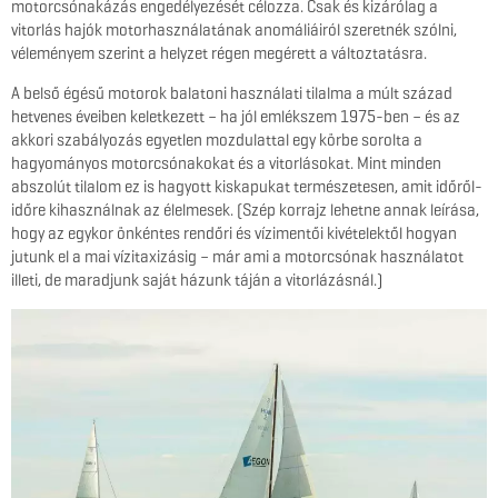
motorcsónakázás engedélyezését célozza. Csak és kizárólag a
vitorlás hajók motorhasználatának anomáliáiról szeretnék szólni,
véleményem szerint a helyzet régen megérett a változtatásra.
A belső égésű motorok balatoni használati tilalma a múlt század
hetvenes éveiben keletkezett – ha jól emlékszem 1975-ben – és az
akkori szabályozás egyetlen mozdulattal egy körbe sorolta a
hagyományos motorcsónakokat és a vitorlásokat. Mint minden
abszolút tilalom ez is hagyott kiskapukat természetesen, amit időről-
időre kihasználnak az élelmesek. (Szép korrajz lehetne annak leírása,
hogy az egykor önkéntes rendőri és vízimentői kivételektől hogyan
jutunk el a mai vízitaxizásig – már ami a motorcsónak használatot
illeti, de maradjunk saját házunk táján a vitorlázásnál.)