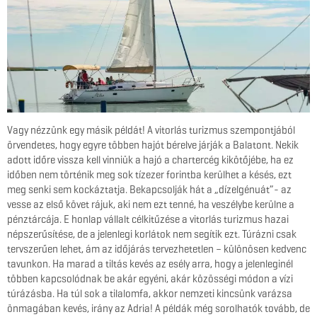
Vagy nézzünk egy másik példát! A vitorlás turizmus szempontjából
örvendetes, hogy egyre többen hajót bérelve járják a Balatont. Nekik
adott időre vissza kell vinniük a hajó a chartercég kikötőjébe, ha ez
időben nem történik meg sok tízezer forintba kerülhet a késés, ezt
meg senki sem kockáztatja. Bekapcsolják hát a „dízelgénuát”- az
vesse az első követ rájuk, aki nem ezt tenné, ha veszélybe kerülne a
pénztárcája. E honlap vállalt célkitűzése a vitorlás turizmus hazai
népszerűsítése, de a jelenlegi korlátok nem segítik ezt. Túrázni csak
tervszerűen lehet, ám az időjárás tervezhetetlen – különösen kedvenc
tavunkon. Ha marad a tiltás kevés az esély arra, hogy a jelenleginél
többen kapcsolódnak be akár egyéni, akár közösségi módon a vízi
túrázásba. Ha túl sok a tilalomfa, akkor nemzeti kincsünk varázsa
önmagában kevés, irány az Adria! A példák még sorolhatók tovább, de