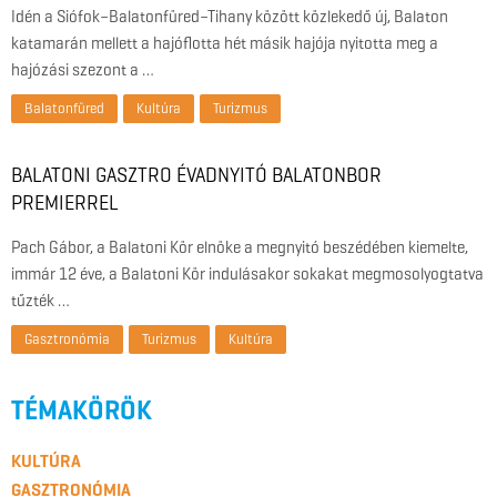
Idén a Siófok–Balatonfüred–Tihany között közlekedő új, Balaton
katamarán mellett a hajóflotta hét másik hajója nyitotta meg a
hajózási szezont a …
Balatonfüred
Kultúra
Turizmus
BALATONI GASZTRO ÉVADNYITÓ BALATONBOR
PREMIERREL
Pach Gábor, a Balatoni Kör elnöke a megnyitó beszédében kiemelte,
immár 12 éve, a Balatoni Kör indulásakor sokakat megmosolyogtatva
tűzték …
Gasztronómia
Turizmus
Kultúra
TÉMAKÖRÖK
KULTÚRA
GASZTRONÓMIA