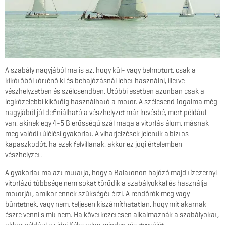
A szabály nagyjából ma is az, hogy kül- vagy belmotort, csak a
kikötőből történő ki és behajózásnál lehet használni, illetve
vészhelyzetben és szélcsendben. Utóbbi esetben azonban csak a
legközelebbi kikötőig használható a motor. A szélcsend fogalma még
nagyjából jól definiálható a vészhelyzet már kevésbé, mert például
van, akinek egy 4-5 B erősségű szál maga a vitorlás álom, másnak
meg valódi túlélési gyakorlat. A viharjelzések jelentik a biztos
kapaszkodót, ha ezek felvillanak, akkor ez jogi értelemben
vészhelyzet.
A gyakorlat ma azt mutatja, hogy a Balatonon hajózó majd tízezernyi
vitorlázó többsége nem sokat törődik a szabályokkal és használja
motorját, amikor ennek szükségét érzi. A rendőrök meg vagy
büntetnek, vagy nem, teljesen kiszámíthatatlan, hogy mit akarnak
észre venni s mit nem. Ha következetesen alkalmaznák a szabályokat,