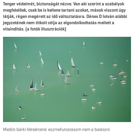
Tenger védelmét, biztonságát nézve. Van aki szerint a szabályok
megfelelőek, csak be is kellene tartani azokat, mások viszont úgy
látják, régen megérett az idő változtatásra. Dénes D István alábbi
jegyzetének nem titkolt célja az elgondolkodtatás mellett a
vitaindítás. (a fotók illusztrációk)
Mielőtt bárki félreértené: eszmefuttatásom nem a balatoni