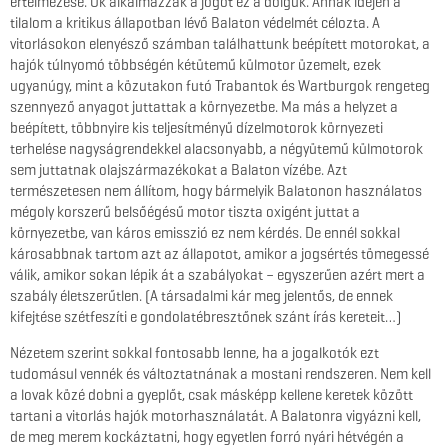
értelmezése. Ők alkalmazzák a jogot ez a dolguk. Annak idején a
tilalom a kritikus állapotban lévő Balaton védelmét célozta. A
vitorlásokon elenyésző számban találhattunk beépített motorokat, a
hajók túlnyomó többségén kétütemű külmotor üzemelt, ezek
ugyanúgy, mint a közutakon futó Trabantok és Wartburgok rengeteg
szennyező anyagot juttattak a környezetbe. Ma más a helyzet a
beépített, többnyire kis teljesítményű dízelmotorok környezeti
terhelése nagyságrendekkel alacsonyabb, a négyütemű külmotorok
sem juttatnak olajszármazékokat a Balaton vízébe. Azt
természetesen nem állítom, hogy bármelyik Balatonon használatos
mégoly korszerű belsőégésű motor tiszta oxigént juttat a
környezetbe, van káros emisszió ez nem kérdés. De ennél sokkal
károsabbnak tartom azt az állapotot, amikor a jogsértés tömegessé
válik, amikor sokan lépik át a szabályokat – egyszerűen azért mert a
szabály életszerűtlen. (A társadalmi kár meg jelentős, de ennek
kifejtése szétfeszíti e gondolatébresztőnek szánt írás kereteit…)
Nézetem szerint sokkal fontosabb lenne, ha a jogalkotók ezt
tudomásul vennék és változtatnának a mostani rendszeren. Nem kell
a lovak közé dobni a gyeplőt, csak másképp kellene keretek között
tartani a vitorlás hajók motorhasználatát. A Balatonra vigyázni kell,
de meg merem kockáztatni, hogy egyetlen forró nyári hétvégén a