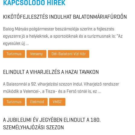
KAPCSOLÓDÓ HÍREK
KIKÖTŐFEJLESZTÉS INDULHAT BALATONMÁRIAFÜRDŐN
Balog Mátyás polgármester beszámolója szerint a fejlesztés
egyszerre jó a helyieknek, a sportolóknak és a turizmusnak is: “Az
egyesület új …
Turizmus
Verseny
Dél-Balatoni Vízi Kör
ELINDULT A VIHARJELZÉS A HAZAI TAVAKON
A Balatonnál a 92. viharjelzési szezon indul. Viharjelző rendszer
működik a Velencei-, a Tisza- és a Fertő tónál is, ez …
Turizmus
Életmód
VMSZ
A JUBILEUMI ÉV JEGYÉBEN ELINDULT A 180.
SZEMÉLYHAJÓZÁSI SZEZON