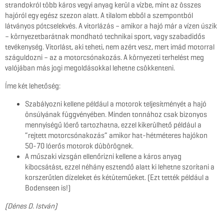
strandokról több káros vegyi anyag kerül a vízbe, mint az összes
hajóról egy egész szezon alatt. A tilalom ebből a szempontból
látványos pótcselekvés. A vitorlázás – amikor a hajó már a vízen úszik
– környezetbarátnak mondható technikai sport, vagy szabadidős
tevékenység. Vitorlást, aki teheti, nem azért vesz, mert imád motorral
száguldozni – az a motorcsónakozás. A környezeti terhelést meg
valójában más jogi megoldásokkal lehetne csökkenteni.
Íme két lehetőség:
Szabályozni kellene például a motorok teljesítményét a hajó
önsúlyának függvényében. Minden tonnához csak bizonyos
mennyiségű lóerő tartozhatna, ezzel kikerülhető például a
”rejtett motorcsónakozás” amikor hat-hétméteres hajókon
50-70 lóerős motorok dübörögnek.
A műszaki vizsgán ellenőrizni kellene a káros anyag
kibocsátást, ezzel néhány esztendő alatt ki lehetne szorítani a
korszerűtlen dízeleket és kétüteműeket. (Ezt tették például a
Bodenseen is!)
(Dénes D. István)