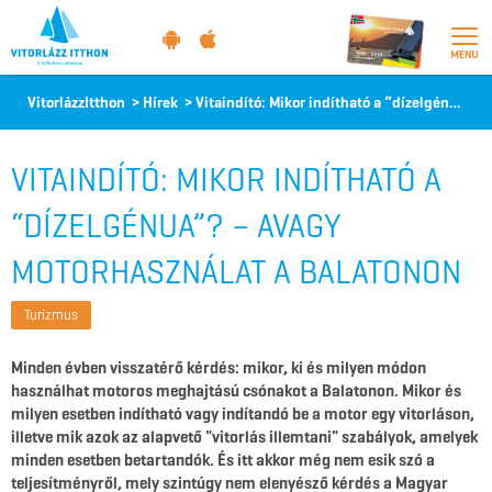
Vitorlázz
VitorlázzItthon
>
Hírek
>
Vitaindító: Mikor indítható a “dízelgénua”? – avagy motorhasználat a Balatonon
itthon
VITAINDÍTÓ: MIKOR INDÍTHATÓ A
“DÍZELGÉNUA”? – AVAGY
MOTORHASZNÁLAT A BALATONON
Turizmus
Minden évben visszatérő kérdés: mikor, ki és milyen módon
használhat motoros meghajtású csónakot a Balatonon. Mikor és
milyen esetben indítható vagy indítandó be a motor egy vitorláson,
illetve mik azok az alapvető "vitorlás illemtani" szabályok, amelyek
minden esetben betartandók. És itt akkor még nem esik szó a
teljesítményről, mely szintúgy nem elenyésző kérdés a Magyar