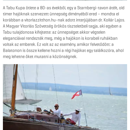
A Tabu Kupa ötlete a 80-as évekből, egy a Starnbergi-tavon átélt, old
timer hajóknak szervezett ünnepség élményéből ered – mondta el
korábban a vitorlazzitthon.hu-nak adott interjújában dr. Kollár Lajos.
A Magyar Vitorlás Szövetség örökös tiszteletbeli tagja, aki egyben a
Tabu tulajdonosa kifejtette: az ünnepséget akkor végtelen
eleganciával rendezték meg, még a hajókon is korabeli ruhákban
voltak az emberek. Ez volt az az esemény, amikor felvetődött: a
Balatonon is össze kellene hozni a régi hajókat egy találkozóra, ahol
meg lehetne őket mutatni a közönségnek.