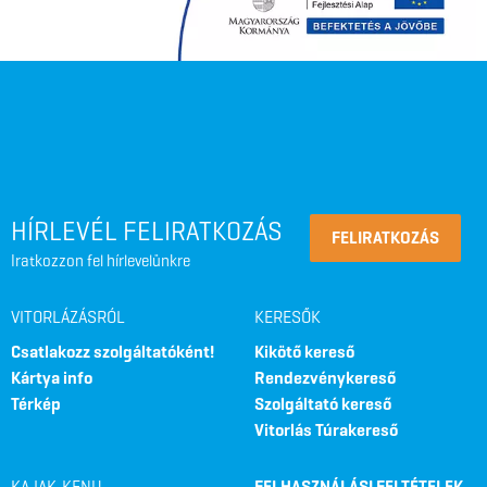
HÍRLEVÉL FELIRATKOZÁS
FELIRATKOZÁS
Iratkozzon fel hírlevelünkre
VITORLÁZÁSRÓL
KERESŐK
Csatlakozz szolgáltatóként!
Kikötő kereső
Kártya info
Rendezvénykereső
Térkép
Szolgáltató kereső
Vitorlás Túrakereső
KAJAK-KENU
FELHASZNÁLÁSI FELTÉTELEK