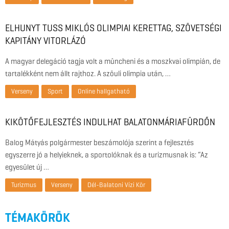
ELHUNYT TUSS MIKLÓS OLIMPIAI KERETTAG, SZÖVETSÉGI
KAPITÁNY VITORLÁZÓ
A magyar delegáció tagja volt a müncheni és a moszkvai olimpián, de
tartalékként nem állt rajthoz. A szöuli olimpia után, …
Verseny
Sport
Online hallgatható
KIKÖTŐFEJLESZTÉS INDULHAT BALATONMÁRIAFÜRDŐN
Balog Mátyás polgármester beszámolója szerint a fejlesztés
egyszerre jó a helyieknek, a sportolóknak és a turizmusnak is: “Az
egyesület új …
Turizmus
Verseny
Dél-Balatoni Vízi Kör
TÉMAKÖRÖK