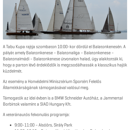
A Tabu Kupa rajtja szombaton 10:00-kor dördül el Balatonkenesén. A
pályát amely Balatonkenese – Balatonaliga – Balatonkenese –
Balatonalmádi – Balatonkenese útvonalon halad, úgy alakították ki,
hogy a parton lévő érdeklődők is megcsodálhassák a klasszikus hajók
küzdelmét.
Az esemény a Honvédelmi Minisztérium Sportért Felelős
Államtitkárságának támogatásával valósul meg.
Támogatók az idei évben is a BMW Schneider Autóház, a Jammertal
Borbirtok valamint a SIAD Hungary Kft.
A veteránautós felvonulás programja:
9:00-11:00 – Alsóörs, Sirály Park