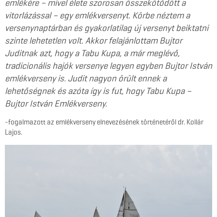
emlékére – mivel élete szorosan összekötődött a
vitorlázással – egy emlékversenyt. Körbe néztem a
versenynaptárban és gyakorlatilag új versenyt beiktatni
szinte lehetetlen volt. Akkor felajánlottam Bujtor
Juditnak azt, hogy a Tabu Kupa, a már meglévő,
tradicionális hajók versenye legyen egyben Bujtor István
emlékverseny is. Judit nagyon örült ennek a
lehetőségnek és azóta így is fut, hogy Tabu Kupa –
Bujtor István Emlékverseny.
-fogalmazott az emlékverseny elnevezésének történetéről dr. Kollár
Lajos.