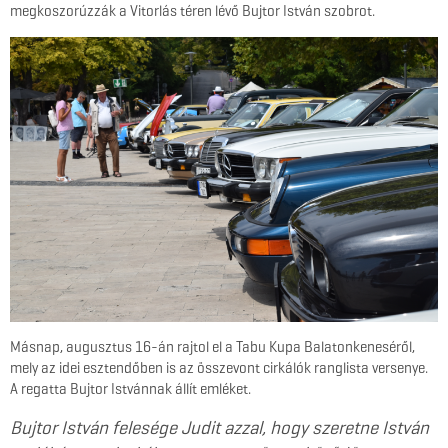
megkoszorúzzák a Vitorlás téren lévő Bujtor István szobrot.
Másnap, augusztus 16-án rajtol el a Tabu Kupa Balatonkeneséről,
mely az idei esztendőben is az összevont cirkálók ranglista versenye.
A regatta Bujtor Istvánnak állít emléket.
Bujtor István felesége Judit azzal, hogy szeretne István