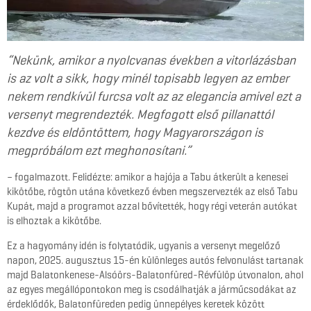
“Nekünk, amikor a nyolcvanas években a vitorlázásban
is az volt a sikk, hogy minél topisabb legyen az ember
nekem rendkívül furcsa volt az az elegancia amivel ezt a
versenyt megrendezték. Megfogott első pillanattól
kezdve és eldöntöttem, hogy Magyarországon is
megpróbálom ezt meghonosítani.”
– fogalmazott. Felidézte: amikor a hajója a Tabu átkerült a kenesei
kikötőbe, rögtön utána következő évben megszervezték az első Tabu
Kupát, majd a programot azzal bővítették, hogy régi veterán autókat
is elhoztak a kikötőbe.
Ez a hagyomány idén is folytatódik, ugyanis a versenyt megelőző
napon, 2025. augusztus 15-én különleges autós felvonulást tartanak
majd Balatonkenese-Alsóörs-Balatonfüred-Révfülöp útvonalon, ahol
az egyes megállópontokon meg is csodálhatják a járműcsodákat az
érdeklődők, Balatonfüreden pedig ünnepélyes keretek között