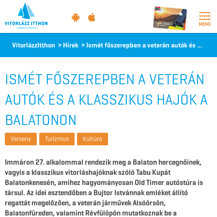
Vitorlázz
VitorlázzItthon
>
Hírek
>
Ismét főszerepben a veterán autók és a klasszikus hajók a Balatonon
itthon
ISMÉT FŐSZEREPBEN A VETERÁN
AUTÓK ÉS A KLASSZIKUS HAJÓK A
BALATONON
Verseny
Turizmus
Kultúra
Immáron 27. alkalommal rendezik meg a Balaton hercegnőinek,
vagyis a klasszikus vitorláshajóknak szóló Tabu Kupát
Balatonkenesén, amihez hagyományosan Old Timer autóstúra is
társul. Az idei esztendőben a Bujtor Istvánnak emléket állító
regattát megelőzően, a veterán járművek Alsóörsön,
Balatonfüreden, valamint Révfülöpön mutatkoznak be a