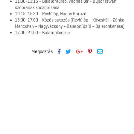
11:30-13:15 – Balatonfüred, Vitorlás tér – Bujtor István
szobrának koszorúzása
14:15-15:30 – Révfülöp, Nádas Borozó
15:30-17:00 – Közös autózás (Révfülöp – Köveskál – Zánka –
Mencshely – Nagyvázsony – Balatonfűzfő – Balatonkenese)
17:00-21:00 – Balatonkenese
Megosztás