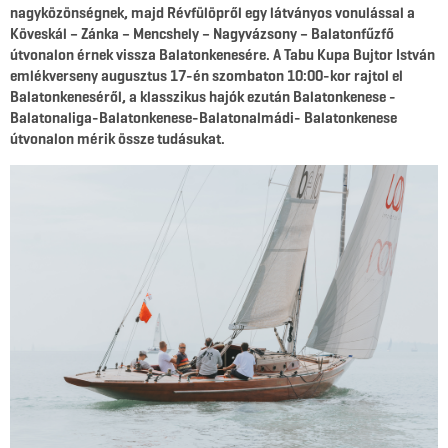
nagyközönségnek, majd Révfülöpről egy látványos vonulással a
Köveskál – Zánka – Mencshely – Nagyvázsony – Balatonfűzfő
útvonalon érnek vissza Balatonkenesére. A Tabu Kupa Bujtor István
emlékverseny augusztus 17-én szombaton 10:00-kor rajtol el
Balatonkeneséről, a klasszikus hajók ezután Balatonkenese -
Balatonaliga-Balatonkenese-Balatonalmádi- Balatonkenese
útvonalon mérik össze tudásukat.