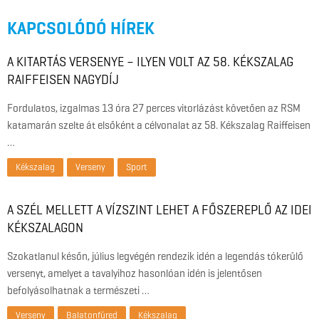
KAPCSOLÓDÓ HÍREK
A KITARTÁS VERSENYE – ILYEN VOLT AZ 58. KÉKSZALAG
RAIFFEISEN NAGYDÍJ
Fordulatos, izgalmas 13 óra 27 perces vitorlázást követően az RSM
katamarán szelte át elsőként a célvonalat az 58. Kékszalag Raiffeisen
…
Kékszalag
Verseny
Sport
A SZÉL MELLETT A VÍZSZINT LEHET A FŐSZEREPLŐ AZ IDEI
KÉKSZALAGON
Szokatlanul későn, július legvégén rendezik idén a legendás tókerülő
versenyt, amelyet a tavalyihoz hasonlóan idén is jelentősen
befolyásolhatnak a természeti …
Verseny
Balatonfüred
Kékszalag