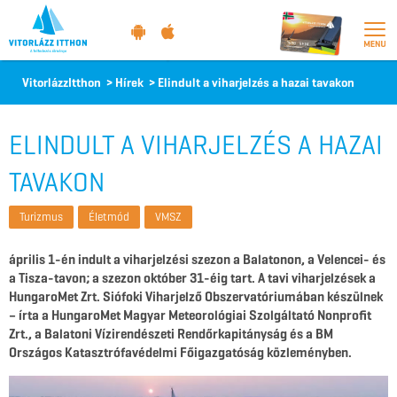
Vitorlázz
VitorlázzItthon
>
Hírek
>
Elindult a viharjelzés a hazai tavakon
itthon
ELINDULT A VIHARJELZÉS A HAZAI
TAVAKON
Turizmus
Életmód
VMSZ
április 1-én indult a viharjelzési szezon a Balatonon, a Velencei- és
a Tisza-tavon; a szezon október 31-éig tart. A tavi viharjelzések a
HungaroMet Zrt. Siófoki Viharjelző Obszervatóriumában készülnek
– írta a HungaroMet Magyar Meteorológiai Szolgáltató Nonprofit
Zrt., a Balatoni Vízirendészeti Rendőrkapitányság és a BM
Országos Katasztrófavédelmi Főigazgatóság közleményben.