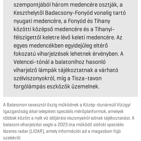
szempontjából három medencére osztják, a
Keszthelytől Badacsony-Fonyód vonalig tartó
nyugati medencére, a Fonyód és Tihany
közötti középső medencére és a Tihanyi-
félszigettől keletre lévő keleti medencére. Az
egyes medencékben egyidejűleg eltérő
fokozatú viharjelzések lehetnek érvényben. A
Velencei-tónál a balatonihoz hasonló
viharjelző lámpák tájékoztatnak a várható
szélviszonyokról, míg a Tisza-tavon
forgólámpás eszközök üzemelnek.
A Balatonon tavasztól őszig működnek a Közép-dunántúli Vízügyi
Igazgatóság által telepített speciális mérőplatformok, amelyek
többek között a nyílt víz időjárási viszonyairól adnak tájékoztatást. A
balatoni viharjelzést segíti a 2023 óta működő siófoki speciális
lézeres radar (LIDAR), amely információt ad a magasban fújó
szelekről.