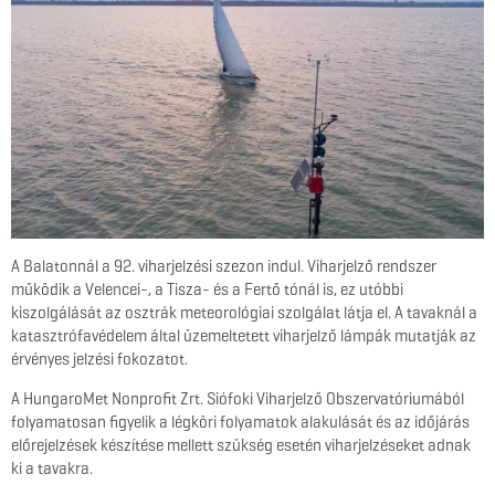
A Balatonnál a 92. viharjelzési szezon indul. Viharjelző rendszer
működik a Velencei-, a Tisza- és a Fertő tónál is, ez utóbbi
kiszolgálását az osztrák meteorológiai szolgálat látja el. A tavaknál a
katasztrófavédelem által üzemeltetett viharjelző lámpák mutatják az
érvényes jelzési fokozatot.
A HungaroMet Nonprofit Zrt. Siófoki Viharjelző Obszervatóriumából
folyamatosan figyelik a légköri folyamatok alakulását és az időjárás
előrejelzések készítése mellett szükség esetén viharjelzéseket adnak
ki a tavakra.