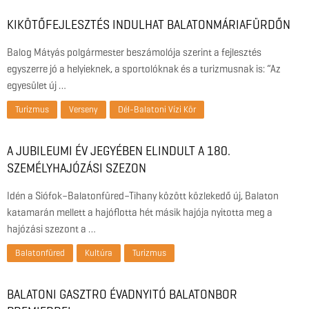
KIKÖTŐFEJLESZTÉS INDULHAT BALATONMÁRIAFÜRDŐN
Balog Mátyás polgármester beszámolója szerint a fejlesztés
egyszerre jó a helyieknek, a sportolóknak és a turizmusnak is: “Az
egyesület új …
Turizmus
Verseny
Dél-Balatoni Vízi Kör
A JUBILEUMI ÉV JEGYÉBEN ELINDULT A 180.
SZEMÉLYHAJÓZÁSI SZEZON
Idén a Siófok–Balatonfüred–Tihany között közlekedő új, Balaton
katamarán mellett a hajóflotta hét másik hajója nyitotta meg a
hajózási szezont a …
Balatonfüred
Kultúra
Turizmus
BALATONI GASZTRO ÉVADNYITÓ BALATONBOR