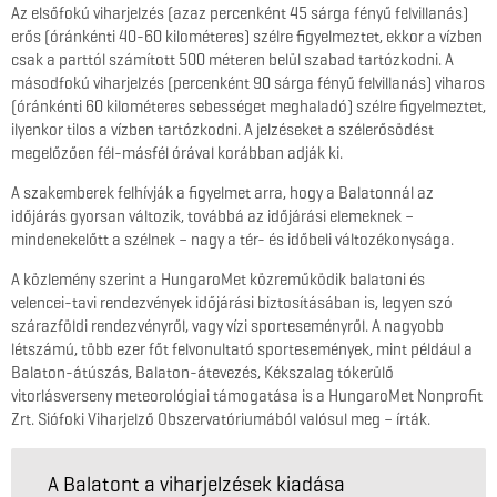
Az elsőfokú viharjelzés (azaz percenként 45 sárga fényű felvillanás)
erős (óránkénti 40-60 kilométeres) szélre figyelmeztet, ekkor a vízben
csak a parttól számított 500 méteren belül szabad tartózkodni. A
másodfokú viharjelzés (percenként 90 sárga fényű felvillanás) viharos
(óránkénti 60 kilométeres sebességet meghaladó) szélre figyelmeztet,
ilyenkor tilos a vízben tartózkodni. A jelzéseket a szélerősödést
megelőzően fél-másfél órával korábban adják ki.
A szakemberek felhívják a figyelmet arra, hogy a Balatonnál az
időjárás gyorsan változik, továbbá az időjárási elemeknek –
mindenekelőtt a szélnek – nagy a tér- és időbeli változékonysága.
A közlemény szerint a HungaroMet közreműködik balatoni és
velencei-tavi rendezvények időjárási biztosításában is, legyen szó
szárazföldi rendezvényről, vagy vízi sporteseményről. A nagyobb
létszámú, több ezer főt felvonultató sportesemények, mint például a
Balaton-átúszás, Balaton-átevezés, Kékszalag tókerülő
vitorlásverseny meteorológiai támogatása is a HungaroMet Nonprofit
Zrt. Siófoki Viharjelző Obszervatóriumából valósul meg – írták.
A Balatont a viharjelzések kiadása