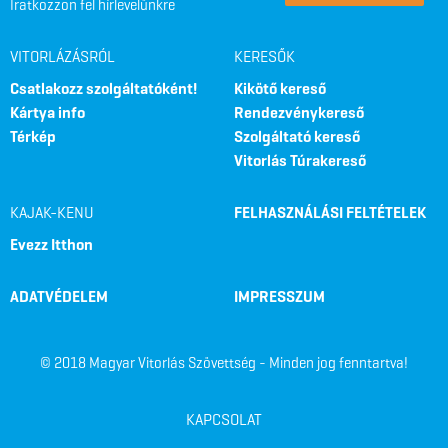
Iratkozzon fel hírlevelünkre
VITORLÁZÁSRÓL
KERESŐK
Csatlakozz szolgáltatóként!
Kikötő kereső
Kártya info
Rendezvénykereső
Térkép
Szolgáltató kereső
Vitorlás Túrakereső
KAJAK-KENU
FELHASZNÁLÁSI FELTÉTELEK
Evezz Itthon
ADATVÉDELEM
IMPRESSZUM
© 2018 Magyar Vitorlás Szövettség - Minden jog fenntartva!
KAPCSOLAT