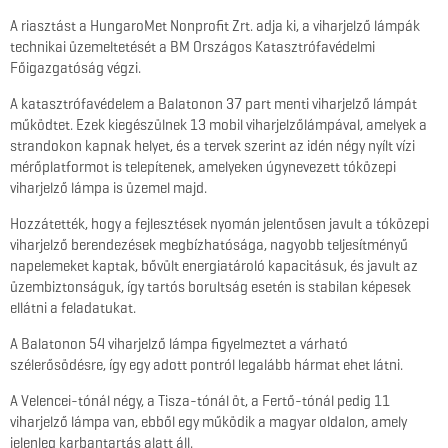
A riasztást a HungaroMet Nonprofit Zrt. adja ki, a viharjelző lámpák
technikai üzemeltetését a BM Országos Katasztrófavédelmi
Főigazgatóság végzi.
A katasztrófavédelem a Balatonon 37 part menti viharjelző lámpát
működtet. Ezek kiegészülnek 13 mobil viharjelzőlámpával, amelyek a
strandokon kapnak helyet, és a tervek szerint az idén négy nyílt vízi
mérőplatformot is telepítenek, amelyeken úgynevezett tóközepi
viharjelző lámpa is üzemel majd.
Hozzátették, hogy a fejlesztések nyomán jelentősen javult a tóközepi
viharjelző berendezések megbízhatósága, nagyobb teljesítményű
napelemeket kaptak, bővült energiatároló kapacitásuk, és javult az
üzembiztonságuk, így tartós borultság esetén is stabilan képesek
ellátni a feladatukat.
A Balatonon 54 viharjelző lámpa figyelmeztet a várható
szélerősödésre, így egy adott pontról legalább hármat ehet látni.
A Velencei-tónál négy, a Tisza-tónál öt, a Fertő-tónál pedig 11
viharjelző lámpa van, ebből egy működik a magyar oldalon, amely
jelenleg karbantartás alatt áll.