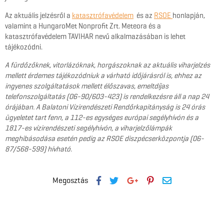
Az aktuális jelzésről a
katasztrófavédelem
és az
RSOE
honlapján,
valamint a HungaroMet Nonprofit Zrt. Meteora és a
katasztrófavédelem TAVIHAR nevű alkalmazásában is lehet
tájékozódni.
A fürdőzőknek, vitorlázóknak, horgászoknak az aktuális viharjelzés
mellett érdemes tájékozódniuk a várható időjárásról is, ehhez az
ingyenes szolgáltatások mellett élőszavas, emeltdíjas
telefonszolgáltatás (06-90/603-423) is rendelkezésre áll a nap 24
órájában. A Balatoni Vízirendészeti Rendőrkapitányság is 24 órás
ügyeletet tart fenn, a 112-es egységes európai segélyhívón és a
1817-es vízirendészeti segélyhívón, a viharjelzőlámpák
meghibásodása esetén pedig az RSOE diszpécserközpontja (06-
87/568-599) hívható.
Megosztás