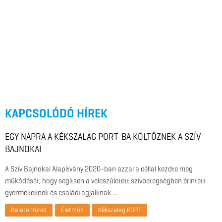
KAPCSOLÓDÓ HÍREK
EGY NAPRA A KÉKSZALAG PORT-BA KÖLTÖZNEK A SZÍV
BAJNOKAI
A Szív Bajnokai Alapítvány 2020-ban azzal a céllal kezdte meg
működését, hogy segítsen a veleszületett szívbetegségben érintett
gyermekeknek és családtagjaiknak …
Balatonfüred
Életmód
Kékszalag PORT