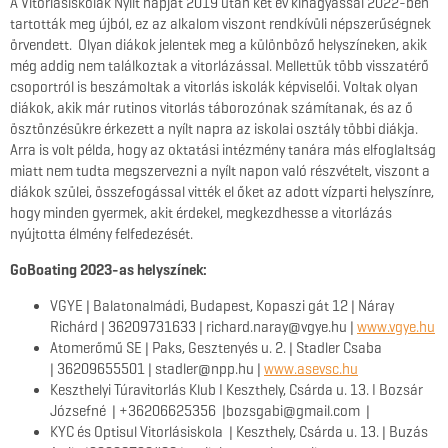
A Vitorlásiskolák Nyílt napját 2019 után két év kihagyással 2022-ben
tartották meg újból, ez az alkalom viszont rendkívüli népszerűségnek
örvendett. Olyan diákok jelentek meg a különböző helyszíneken, akik
még addig nem találkoztak a vitorlázással. Mellettük több visszatérő
csoportról is beszámoltak a vitorlás iskolák képviselői. Voltak olyan
diákok, akik már rutinos vitorlás táborozónak számítanak, és az ő
ösztönzésükre érkezett a nyílt napra az iskolai osztály többi diákja.
Arra is volt példa, hogy az oktatási intézmény tanára más elfoglaltság
miatt nem tudta megszervezni a nyílt napon való részvételt, viszont a
diákok szülei, összefogással vitték el őket az adott vízparti helyszínre,
hogy minden gyermek, akit érdekel, megkezdhesse a vitorlázás
nyújtotta élmény felfedezését.
GoBoating 2023-as helyszínek:
VGYE | Balatonalmádi, Budapest, Kopaszi gát 12 | Náray
Richárd | 36209731633 | richard.naray@vgye.hu |
www.vgye.hu
Atomerőmű SE | Paks, Gesztenyés u. 2. | Stadler Csaba
| 36209655501 | stadler@npp.hu |
www.asevsc.hu
Keszthelyi Túravitorlás Klub I Keszthely, Csárda u. 13. I Bozsár
Józsefné | +36206625356 |bozsgabi@gmail.com |
KYC és Optisul Vitorlásiskola | Keszthely, Csárda u. 13. | Buzás