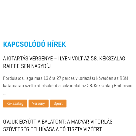
KAPCSOLÓDÓ HÍREK
A KITARTÁS VERSENYE – ILYEN VOLT AZ 58. KÉKSZALAG
RAIFFEISEN NAGYDÍJ
Fordulatos, izgalmas 13 óra 27 perces vitorlázást követően az RSM
katamarán szelte át elsőként a célvonalat az 58. Kékszalag Raiffeisen
…
Kékszalag
Verseny
Sport
ÓVJUK EGYÜTT A BALATONT: A MAGYAR VITORLÁS
SZÖVETSÉG FELHÍVÁSA A TÓ TISZTA VIZÉÉRT