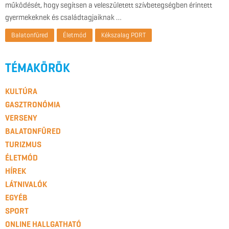
működését, hogy segítsen a veleszületett szívbetegségben érintett
gyermekeknek és családtagjaiknak …
Balatonfüred
Életmód
Kékszalag PORT
TÉMAKÖRÖK
KULTÚRA
GASZTRONÓMIA
VERSENY
BALATONFÜRED
TURIZMUS
ÉLETMÓD
HÍREK
LÁTNIVALÓK
EGYÉB
SPORT
ONLINE HALLGATHATÓ