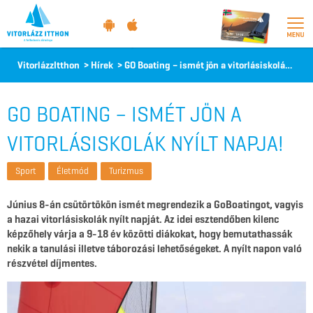
Vitorlázz
VitorlázzItthon
>
Hírek
>
GO Boating – ismét jön a vitorlásiskolák nyílt napja!
itthon
GO BOATING – ISMÉT JÖN A
VITORLÁSISKOLÁK NYÍLT NAPJA!
Sport
Életmód
Turizmus
Június 8-án csütörtökön ismét megrendezik a GoBoatingot, vagyis
a hazai vitorlásiskolák nyílt napját. Az idei esztendőben kilenc
képzőhely várja a 9-18 év közötti diákokat, hogy bemutathassák
nekik a tanulási illetve táborozási lehetőségeket. A nyílt napon való
részvétel díjmentes.