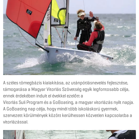
A széles tömegbázis kialakítása, az utánpótlásnevelés fejlesztése,
támogatása a Magyar Vitorlás Szövetség egyik legfontosabb célja,
ennek érdekében indult el évekkel ezelőtt a
Vitorlás Suli Program és a GoBoating, a magyar vitorlázás nyílt napja.
A GoBoating nap célja, hogy minél több iskoláskorú gyermek,
szervezett körülmények között kerülhessen közvetlen kapcsolatba a
vitorlázással.