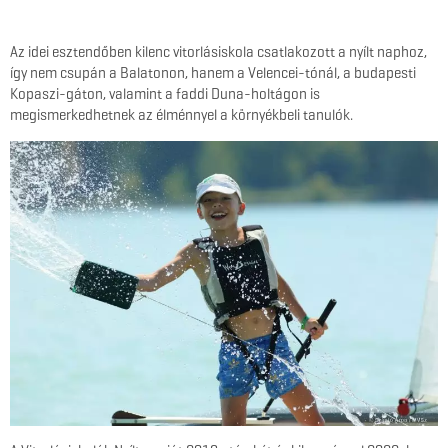
Az idei esztendőben kilenc vitorlásiskola csatlakozott a nyílt naphoz,
így nem csupán a Balatonon, hanem a Velencei-tónál, a budapesti
Kopaszi-gáton, valamint a faddi Duna-holtágon is
megismerkedhetnek az élménnyel a környékbeli tanulók.