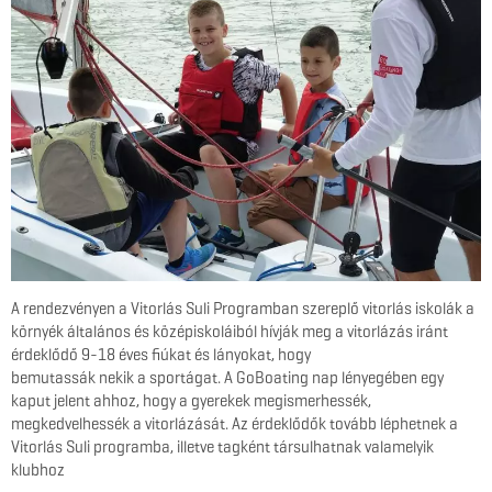
A rendezvényen a Vitorlás Suli Programban szereplő vitorlás iskolák a
környék általános és középiskoláiból hívják meg a vitorlázás iránt
érdeklődő 9-18 éves fiúkat és lányokat, hogy
bemutassák nekik a sportágat. A GoBoating nap lényegében egy
kaput jelent ahhoz, hogy a gyerekek megismerhessék,
megkedvelhessék a vitorlázását. Az érdeklődők tovább léphetnek a
Vitorlás Suli programba, illetve tagként társulhatnak valamelyik
klubhoz