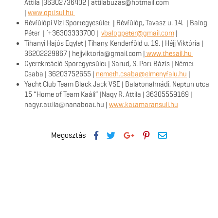
Attila |36302736402 | attilabuzas@hotmail.com
|
www.optisul.hu
Révfülöpi Vízi Sportegyesület | Révfülöp, Tavasz u. 14. | Balog
Péter | ‘+36303333700 |
vbalogpeter@gmail.com
|
Tihanyi Hajós Egylet | Tihany, Kenderföld u. 19. | Héjj Viktória |
36202229867 | hejjviktoria@gmail.com |
www.thesail.hu
Gyerekreáció Sporegyesület | Sarud, S. Port Bázis | Német
Csaba | 36203752655 |
nemeth.csaba@elmenyfalu.hu
|
Yacht Club Team Black Jack VSE | Balatonalmádi, Neptun utca
15 “Home of Team Kaáli” |Nagy R. Attila | 36305559169 |
nagy.r.attila@nanaboat.hu |
www.katamaransuli.hu
Megosztás