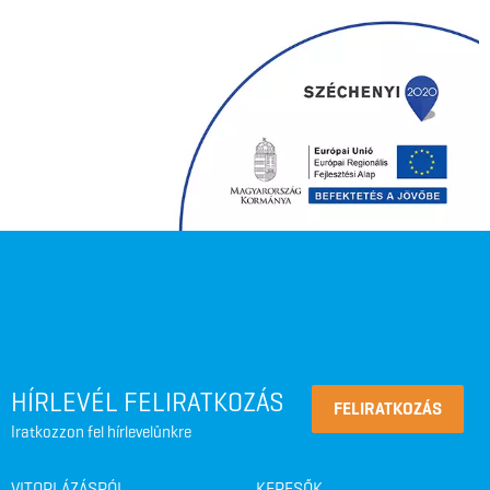
HÍRLEVÉL FELIRATKOZÁS
FELIRATKOZÁS
Iratkozzon fel hírlevelünkre
VITORLÁZÁSRÓL
KERESŐK