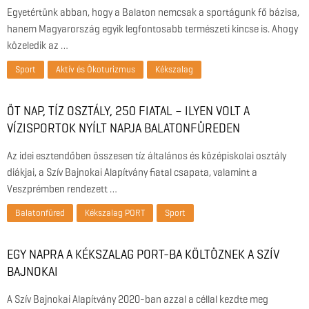
Egyetértünk abban, hogy a Balaton nemcsak a sportágunk fő bázisa,
hanem Magyarország egyik legfontosabb természeti kincse is. Ahogy
közeledik az …
Sport
Aktív és Ökoturizmus
Kékszalag
ÖT NAP, TÍZ OSZTÁLY, 250 FIATAL – ILYEN VOLT A
VÍZISPORTOK NYÍLT NAPJA BALATONFÜREDEN
Az idei esztendőben összesen tíz általános és középiskolai osztály
diákjai, a Szív Bajnokai Alapítvány fiatal csapata, valamint a
Veszprémben rendezett …
Balatonfüred
Kékszalag PORT
Sport
EGY NAPRA A KÉKSZALAG PORT-BA KÖLTÖZNEK A SZÍV
BAJNOKAI
A Szív Bajnokai Alapítvány 2020-ban azzal a céllal kezdte meg