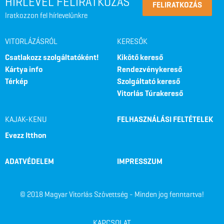
HÍRLEVÉL FELIRATKOZÁS
FELIRATKOZÁS
Iratkozzon fel hírlevelünkre
VITORLÁZÁSRÓL
KERESŐK
Csatlakozz szolgáltatóként!
Kikötő kereső
Kártya info
Rendezvénykereső
Térkép
Szolgáltató kereső
Vitorlás Túrakereső
KAJAK-KENU
FELHASZNÁLÁSI FELTÉTELEK
Evezz Itthon
ADATVÉDELEM
IMPRESSZUM
© 2018 Magyar Vitorlás Szövettség - Minden jog fenntartva!
KAPCSOLAT