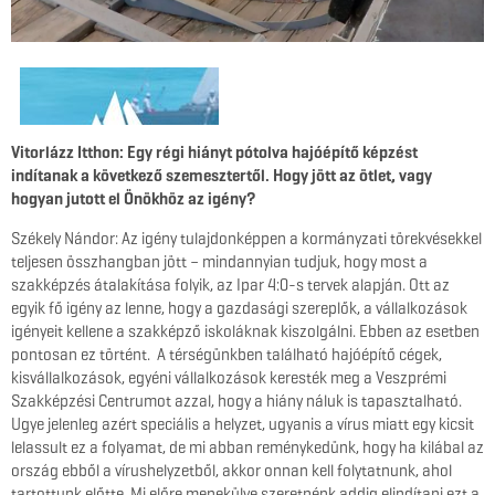
Vitorlázz Itthon: Egy régi hiányt pótolva hajóépítő képzést
indítanak a következő szemesztertől. Hogy jött az ötlet, vagy
hogyan jutott el Önökhöz az igény?
Székely Nándor: Az igény tulajdonképpen a kormányzati törekvésekkel
teljesen összhangban jött – mindannyian tudjuk, hogy most a
szakképzés átalakítása folyik, az Ipar 4:0-s tervek alapján. Ott az
egyik fő igény az lenne, hogy a gazdasági szereplők, a vállalkozások
igényeit kellene a szakképző iskoláknak kiszolgálni. Ebben az esetben
pontosan ez történt. A térségünkben található hajóépítő cégek,
kisvállalkozások, egyéni vállalkozások keresték meg a Veszprémi
Szakképzési Centrumot azzal, hogy a hiány náluk is tapasztalható.
Ugye jelenleg azért speciális a helyzet, ugyanis a vírus miatt egy kicsit
lelassult ez a folyamat, de mi abban reménykedünk, hogy ha kilábal az
ország ebből a vírushelyzetből, akkor onnan kell folytatnunk, ahol
tartottunk előtte. Mi előre menekülve szeretnénk addig elindítani ezt a