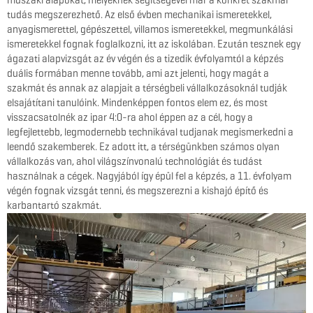
műszaki alapokat, melyeknek segítségével már a konkrét szakmai
tudás megszerezhető. Az első évben mechanikai ismeretekkel,
anyagismerettel, gépészettel, villamos ismeretekkel, megmunkálási
ismeretekkel fognak foglalkozni, itt az iskolában. Ezután tesznek egy
ágazati alapvizsgát az év végén és a tizedik évfolyamtól a képzés
duális formában menne tovább, ami azt jelenti, hogy magát a
szakmát és annak az alapjait a térségbeli vállalkozásoknál tudják
elsajátítani tanulóink. Mindenképpen fontos elem ez, és most
visszacsatolnék az ipar 4:0-ra ahol éppen az a cél, hogy a
legfejlettebb, legmodernebb technikával tudjanak megismerkedni a
leendő szakemberek. Ez adott itt, a térségünkben számos olyan
vállalkozás van, ahol világszínvonalú technológiát és tudást
használnak a cégek. Nagyjából így épül fel a képzés, a 11. évfolyam
végén fognak vizsgát tenni, és megszerezni a kishajó építő és
karbantartó szakmát.