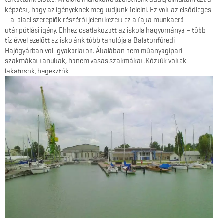
képzést, hogy az igényeknek meg tudjunk felelni. Ez volt az elsődleges
– a piaci szereplők részéről jelentkezett ez a fajta munkaerő-
utánpótlási igény. Ehhez csatlakozott az iskola hagyománya – több
tíz évvel ezelőtt az iskolánk több tanulója a Balatonfüredi
Hajógyárban volt gyakorlaton. Általában nem műanyagipari
szakmákat tanultak, hanem vasas szakmákat. Köztük voltak
lakatosok, hegesztők.