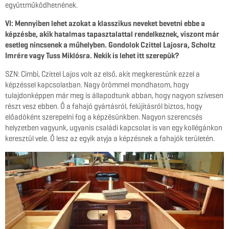
együttműködhetnének.
VI: Mennyiben lehet azokat a klasszikus neveket bevetni ebbe a
képzésbe, akik hatalmas tapasztalattal rendelkeznek, viszont már
esetleg nincsenek a műhelyben. Gondolok Czittel Lajosra, Scholtz
Imrére vagy Tuss Miklósra. Nekik is lehet itt szerepük?
SZN: Cimbi, Czittel Lajos volt az első, akit megkerestünk ezzel a
képzéssel kapcsolatban. Nagy örömmel mondhatom, hogy
tulajdonképpen már meg is állapodtunk abban, hogy nagyon szívesen
részt vesz ebben. Ő a fahajó gyártásról, felújításról biztos, hogy
előadóként szerepelni fog a képzésünkben. Nagyon szerencsés
helyzetben vagyunk, ugyanis családi kapcsolat is van egy kollégánkon
keresztül vele. Ő lesz az egyik atyja a képzésnek a fahajók területén.