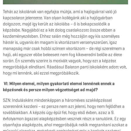
Tehát az iskolának van egyfajta múltja, ami a hajógyárral való jó
kapcsolatot jelentette. Van olyan kollégánk aki a hajógyárban
dolgozott, majd így került az iskolába – ő is bekapcsolódik a
képzésbe. Nagyjából ez a két dolog csatlakozott össze ebben a
kezdeményezésben. Ehhez talán még hozzájön egy kis személyes
háttér is, ugyanis én magam is vitorláztam versenyszerűen, igaz
manapság már csak hobbi szinten vitorlázom – de régi szerelmem a
hajó, aki egyszer ebbe beleesett nem fog kikeveredni belőle az élete
során. Én személy szerint is motivált vagyok, hogy ezt a képzést
megpróbáljuk elindítani. Ráadásul Balaton parti iskolaként adott volt,
hogy mi lennénk, aki ezzel megpróbálkozik.
VI: Milyen elemei, milyen gyakorlati elemei lennének ennek a
képzésnek és persze milyen végzettséget ad majd?
SZN: Indulásként mindenképpen a hároméves szakképzéssel
szeretnénk kezdeni – ez persze nem azt jelenti, hogy nem fejlődhet a
továbbiakban. A képzés úgy épül fel, hogy első évben, azaz a 9.
évfolyamon ágazati alapképzésben vesznek részt a tanulóink. Ez egy
olyanfajta alapképzés, ahol megpróbáljuk nekik megtanítani azokat a