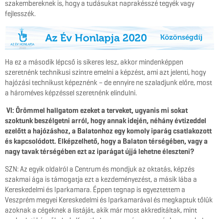
szakembereknek is, hogy a tudásukat naprakésszé tegyék vagy
fejlesszék.
Ha ez a második lépcső is sikeres lesz, akkor mindenképpen
szeretnénk technikusi szintre emelni a képzést, ami azt jelenti, hogy
hajózási technikust képeznénk – de ennyire ne szaladjunk előre, most
a hároméves képzéssel szeretnénk elindulni.
VI: Örömmel hallgatom ezeket a terveket, ugyanis mi sokat
szoktunk beszélgetni arról, hogy annak idején, néhány évtizeddel
ezelőtt a hajózáshoz, a Balatonhoz egy komoly iparág csatlakozott
és kapcsolódott. Elképzelhető, hogy a Balaton térségében, vagy a
nagy tavak térségében ezt az iparágat újjá lehetne éleszteni?
SZN: Az egyik oldalról a Centrum és mondjuk az oktatás, képzés
szakmai ága is támogatja ezt a kezdeményezést, a másik lába a
Kereskedelmi és Iparkamara. Éppen tegnap is egyeztettem a
Veszprém megyei Kereskedelmi és Iparkamarával és megkaptuk tőlük
azoknak a cégeknek a listáját, akik már most akkreditáltak, mint