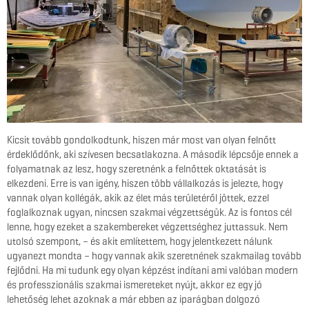
Kicsit tovább gondolkodtunk, hiszen már most van olyan felnőtt
érdeklődőnk, aki szívesen becsatlakozna. A második lépcsője ennek a
folyamatnak az lesz, hogy szeretnénk a felnőttek oktatását is
elkezdeni. Erre is van igény, hiszen több vállalkozás is jelezte, hogy
vannak olyan kollégák, akik az élet más területéről jöttek, ezzel
foglalkoznak ugyan, nincsen szakmai végzettségük. Az is fontos cél
lenne, hogy ezeket a szakembereket végzettséghez juttassuk. Nem
utolsó szempont, – és akit említettem, hogy jelentkezett nálunk
ugyanezt mondta – hogy vannak akik szeretnének szakmailag tovább
fejlődni. Ha mi tudunk egy olyan képzést indítani ami valóban modern
és professzionális szakmai ismereteket nyújt, akkor ez egy jó
lehetőség lehet azoknak a már ebben az iparágban dolgozó