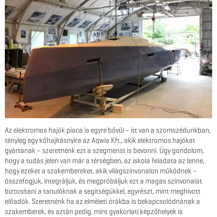
Az elektromos hajók piaca is egyre bővül – itt van a szomszédunkban,
tényleg egy kőhajításnyira az Aqwia Kft., akik elektromos hajókat
gyártanak – szeretnénk ezt a szegmenst is bevonni. Úgy gondolom,
hogy a tudás jelen van már a térségben, az iskola feladata az lenne,
hogy ezeket a szakembereket, akik világszínvonalon működnek –
összefogjuk, integráljuk, és megpróbáljuk ezt a magas színvonalat
biztosítani a tanulóknak a segítségükkel, egyrészt, mint meghívott
előadók. Szeretnénk ha az elméleti órákba is bekapcsolódnának a
szakemberek, és aztán pedig, mint gyakorlati képzőhelyek is