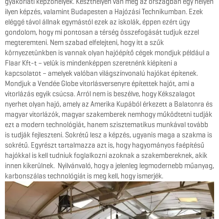
gyakorlati képzőhelyek. Keszthelyen van még az országban egy helyen
ilyen képzés, valamint Budapesten a Hajózási Technikumban. Ezek
eléggé távol állnak egymástól ezek az iskolák, éppen ezért úgy
gondolom, hogy mi pontosan a térség összefogását tudjuk ezzel
megteremteni. Nem szabad elfelejteni, hogy itt a szűk
környezetünkben is vannak olyan hajóépítő cégek mondjuk például a
Flaar Kft-t – velük is mindenképpen szeretnénk kiépíteni a
kapcsolatot – amelyek valóban világszínvonalú hajókat építenek.
Mondjuk a Vendée Globe vitorlásversenyre építettek hajót, ami a
vitorlázás egyik csúcsa. Arról nem is beszélve, hogy Kékszalagot
nyerhet olyan hajó, amely az Amerika Kupából érkezett a Balatonra és
magyar vitorlázók, magyar szakemberek nemhogy működtetni tudják
ezt a modern technológiát, hanem szisztematikus munkával tovább
is tudják fejleszteni. Sokrétű lesz a képzés, ugyanis maga a szakma is
sokrétű. Egyrészt tartalmazza azt is, hogy hagyományos faépítésű
hajókkal is kell tudniuk foglalkozni azoknak a szakembereknek, akik
innen kikerülnek. Nyilvánvaló, hogy a jelenleg legmodernebb műanyag,
karbonszálas technológiát is meg kell, hogy ismerjék.