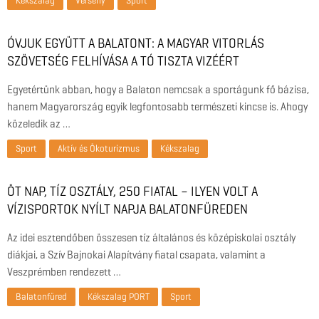
Kékszalag
Verseny
Sport
ÓVJUK EGYÜTT A BALATONT: A MAGYAR VITORLÁS
SZÖVETSÉG FELHÍVÁSA A TÓ TISZTA VIZÉÉRT
Egyetértünk abban, hogy a Balaton nemcsak a sportágunk fő bázisa,
hanem Magyarország egyik legfontosabb természeti kincse is. Ahogy
közeledik az …
Sport
Aktív és Ökoturizmus
Kékszalag
ÖT NAP, TÍZ OSZTÁLY, 250 FIATAL – ILYEN VOLT A
VÍZISPORTOK NYÍLT NAPJA BALATONFÜREDEN
Az idei esztendőben összesen tíz általános és középiskolai osztály
diákjai, a Szív Bajnokai Alapítvány fiatal csapata, valamint a
Veszprémben rendezett …
Balatonfüred
Kékszalag PORT
Sport