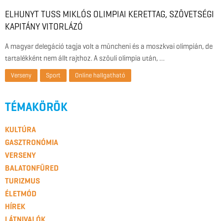
ELHUNYT TUSS MIKLÓS OLIMPIAI KERETTAG, SZÖVETSÉGI
KAPITÁNY VITORLÁZÓ
A magyar delegáció tagja volt a müncheni és a moszkvai olimpián, de
tartalékként nem állt rajthoz. A szöuli olimpia után, …
Verseny
Sport
Online hallgatható
TÉMAKÖRÖK
KULTÚRA
GASZTRONÓMIA
VERSENY
BALATONFÜRED
TURIZMUS
ÉLETMÓD
HÍREK
LÁTNIVALÓK