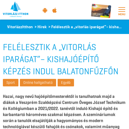
Vitorlázz
VitorlázzItthon
>
Hírek
>
Felélesztik a „vitorlás iparágat”– kishajóépítő képzés indul Balatonfűzfőn
itthon
FELÉLESZTIK A „VITORLÁS
IPARÁGAT”– KISHAJÓÉPÍTŐ
KÉPZÉS INDUL BALATONFŰZFŐN
Sport
Online hallgatható
Egyéb
Hazai, nagy nevű hajóépítőmesterektől is tanulhatnak majd a
diákok a Veszprém Szakképzési Centrum Öveges József Technikum
és Kollégiumban a 2021/2022. tanévtől induló Kishajó építő és
karbantartó hároméves szakmai képzésen. A szemináriumok
során a tanulók elsajátítják a hagyományos és modern
technológiával készülő fahajók és csónakok, valamint műanyag