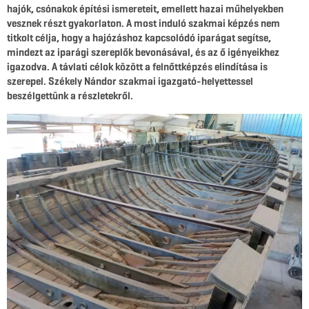
hajók, csónakok építési ismereteit, emellett hazai műhelyekben
vesznek részt gyakorlaton. A most induló szakmai képzés nem
titkolt célja, hogy a hajózáshoz kapcsolódó iparágat segítse,
mindezt az iparági szereplők bevonásával, és az ő igényeikhez
igazodva. A távlati célok között a felnőttképzés elindítása is
szerepel. Székely Nándor szakmai igazgató-helyettessel
beszélgettünk a részletekről.