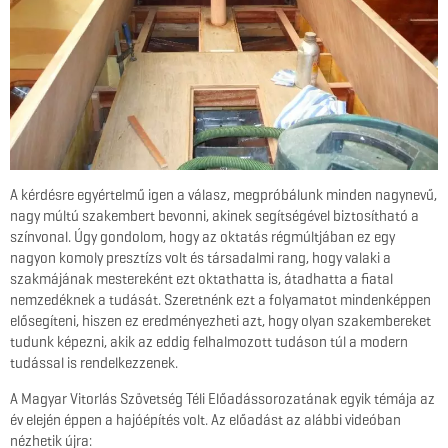
A kérdésre egyértelmű igen a válasz, megpróbálunk minden nagynevű,
nagy múltú szakembert bevonni, akinek segítségével biztosítható a
színvonal. Úgy gondolom, hogy az oktatás régmúltjában ez egy
nagyon komoly presztízs volt és társadalmi rang, hogy valaki a
szakmájának mestereként ezt oktathatta is, átadhatta a fiatal
nemzedéknek a tudását. Szeretnénk ezt a folyamatot mindenképpen
elősegíteni, hiszen ez eredményezheti azt, hogy olyan szakembereket
tudunk képezni, akik az eddig felhalmozott tudáson túl a modern
tudással is rendelkezzenek.
A Magyar Vitorlás Szövetség Téli Előadássorozatának egyik témája az
év elején éppen a hajóépítés volt. Az előadást az alábbi videóban
nézhetik újra: