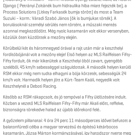
Django ( Petrányi Zoltánék bum hidraulika hiba miatt fejezték be), a
Process Solutions (Litkey Farkasék bumja törött) és most a Team
Suzuki – korm.: Váradi Szabó János (ők is bumjukat törték). A
borulásoknál személyi sérülés nem történt, a műszaki mentés
azonnal megkezdődött. Még nyolc katamarán volt ekkor versenyben,
közülük öten küzdöttek a mezőny elején.
Körülbelül két és háromnegyed órával a rajt után már a keszthelyi
fordítóbójánál volt a mezőny eleje! Első helyen az MLS Raiffeisen Fifty-
Fifty fordult, ők már kikerültek a Keszthelyi öböl zavart, gyengébb
szeléből, 45 km/h sebességgel száguldottak. A második helyen kerülő
RSM ekkor még nem tudta elhagyni a bója körzetét, sebességük 24
km/h volt. Harmadik helyen jött a Kürt-Team Kaáli, negyedik volt
Keszthelynél a Deboti Racing.
Később az RSM rákapcsolt, és jó tempóval a Fifty üldözésére indult.
Közben a vezető MLS Raiffeisen Fifty-Fifty már Akali előtt, reffelve,
biztonságra törekedve halad az újabb időrekord felé..
A győzelem pillanatai: 4 óra 24 perc 11 másodperces idővel befutott a
balatonfüredi célba a magyar tervezésű és építésű kétárbocos
katamarán, Józsa Márton kormányzásával, így hatodszor nyerte meg