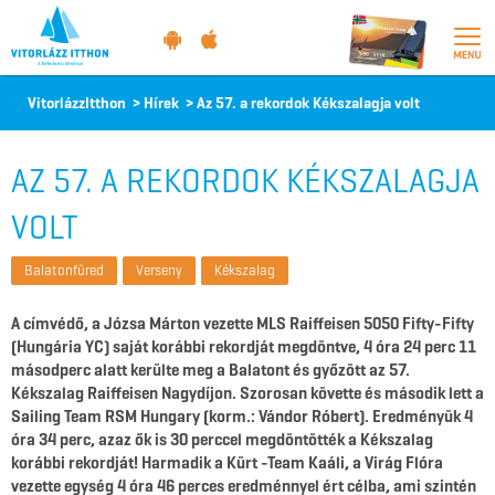
Vitorlázz
VitorlázzItthon
>
Hírek
>
Az 57. a rekordok Kékszalagja volt
itthon
AZ 57. A REKORDOK KÉKSZALAGJA
VOLT
Balatonfüred
Verseny
Kékszalag
A címvédő, a Józsa Márton vezette MLS Raiffeisen 5050 Fifty-Fifty
(Hungária YC) saját korábbi rekordját megdöntve, 4 óra 24 perc 11
másodperc alatt kerülte meg a Balatont és győzött az 57.
Kékszalag Raiffeisen Nagydíjon. Szorosan követte és második lett a
Sailing Team RSM Hungary (korm.: Vándor Róbert). Eredményük 4
óra 34 perc, azaz ők is 30 perccel megdöntötték a Kékszalag
korábbi rekordját! Harmadik a Kürt -Team Kaáli, a Virág Flóra
vezette egység 4 óra 46 perces eredménnyel ért célba, ami szintén