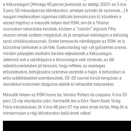
a Kékszalagot! (Mintegy 40 percet javítottak az eddigi, 2023-as 5 óra
3 perc 56 másodperces időrekordon, amelyet szintén ők tartottak…) A
nyugati medencében izgalmas üldözés bontakozott ki, közelített a
vezető hajóhoz a második helyen lévő RSM, ám ők a Tihanyi
szorosban takarásba kerültek, közben a “csövön” átjutott Fifty
viszont remek szélben meglódult, és jó tempóval nekivágott a befutóig
tartó cirkálószakasznak. Szelet keresve és némiképpen az RSM-et is
biztosítva takkoltak a cél felé. Gyakorlatilag rajt-cél győzelmet aratva,
minden pályajelet elsőként kerülve teljesítették a Kékszalagot.
Jellemző volt a taktikájukra a biztonságra való törekvés, az élő
videóközvetítésben jól látszott, hogy reffelve, az esetleges
erősödésekre, befújásokra számítva vezették a hajót. A befutóban is
erős széllökésekkel szembesültek, 20-22 csomó körüli tempóval, a
vitorlákkal intenzíven dolgozva védték ki nehezebb helyzeteket.
Második helyen az RSM futott be, Vándor Róbert és csapata, 4 óra 33
perc 15 mp vitorlázás után, harmadik lett a Kürt-Team Kaáli, Virág
Flóra irányításával, ők 4 óra 46 perc 07 mp alatt értek körbe. Még ők is
mindannyian a régi időrekordon belül értek célba!