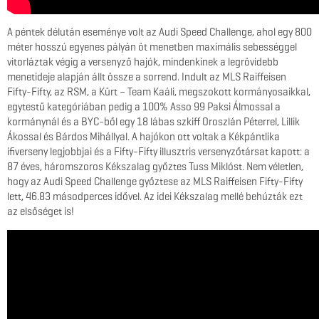
A péntek délután eseménye volt az Audi Speed Challenge, ahol egy 800
méter hosszú egyenes pályán öt menetben maximális sebességgel
vitorláztak végig a versenyző hajók, mindenkinek a legrövidebb
menetideje alapján állt össze a sorrend. Indult az MLS Raiffeisen
Fifty-Fifty, az RSM, a Kürt – Team Kaáli, megszokott kormányosaikkal,
egytestű kategóriában pedig a 100% Asso 99 Paksi Álmossal a
kormánynál és a BYC-ből egy 18 lábas szkiff Oroszlán Péterrel, Lillik
Ákossal és Bárdos Mihállyal. A hajókon ott voltak a Kékpántlika
ifiverseny legjobbjai és a Fifty-Fifty illusztris versenyzőtársat kapott: a
87 éves, háromszoros Kékszalag győztes Tuss Miklóst. Nem véletlen,
hogy az Audi Speed Challenge győztese az MLS Raiffeisen Fifty-Fifty
lett, 46.83 másodperces idővel. Az idei Kékszalag mellé behúzták ezt
az elsőséget is!