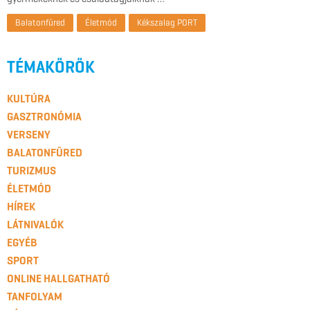
Balatonfüred
Életmód
Kékszalag PORT
TÉMAKÖRÖK
KULTÚRA
GASZTRONÓMIA
VERSENY
BALATONFÜRED
TURIZMUS
ÉLETMÓD
HÍREK
LÁTNIVALÓK
EGYÉB
SPORT
ONLINE HALLGATHATÓ
TANFOLYAM