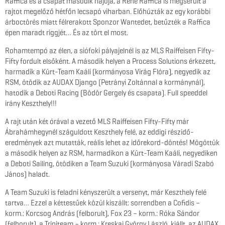
Raffica és a csapat második hajója, a René Raffica is megsérült a
rajtot megelőző hétfőn lecsapó viharban. Előhúzták az egy korábbi
árboctörés miatt félrerakott Sponzor Wantedet, betűzték a Raffica
épen maradt riggjét… És az tört el most.
Rohamtempó az élen, a siófoki pályajelnél is az MLS Raiffeisen Fifty-
Fifty fordult elsőként. A második helyen a Process Solutions érkezett,
harmadik a Kürt-Team Kaáli (kormányosa Virág Flóra), negyedik az
RSM, ötödik az AUDAX Django (Petrányi Zoltánnal a kormánynál),
hatodik a Deboti Racing (Bödör Gergely és csapata). Full speeddel
irány Keszthely!!!
A rajt után két órával a vezető MLS Raiffeisen Fifty-Fifty már
Ábrahámhegynél száguldott Keszthely felé, az eddigi részidő-
eredmények azt mutatták, reális lehet az időrekord-döntés! Mögöttük
a második helyen az RSM, harmadikon a Kürt-Team Kaáli, negyediken
a Deboti Sailing, ötödiken a Team Suzuki (kormányosa Váradi Szabó
János) haladt.
A Team Suzuki is feladni kényszerült a versenyt, már Keszthely felé
tartva… Ezzel a kéttestűek közül kiszállt: sorrendben a Cofidis –
korm.: Korcsog András (felborult), Fox 23 – korm.: Róka Sándor
(felborult), a Triniteam – korm.: Kreskai György László, kiállt, az AUDAX