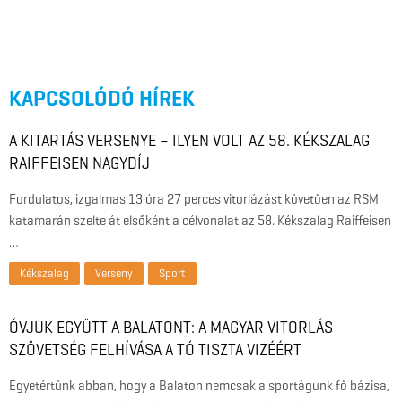
KAPCSOLÓDÓ HÍREK
A KITARTÁS VERSENYE – ILYEN VOLT AZ 58. KÉKSZALAG
RAIFFEISEN NAGYDÍJ
Fordulatos, izgalmas 13 óra 27 perces vitorlázást követően az RSM
katamarán szelte át elsőként a célvonalat az 58. Kékszalag Raiffeisen
…
Kékszalag
Verseny
Sport
ÓVJUK EGYÜTT A BALATONT: A MAGYAR VITORLÁS
SZÖVETSÉG FELHÍVÁSA A TÓ TISZTA VIZÉÉRT
Egyetértünk abban, hogy a Balaton nemcsak a sportágunk fő bázisa,