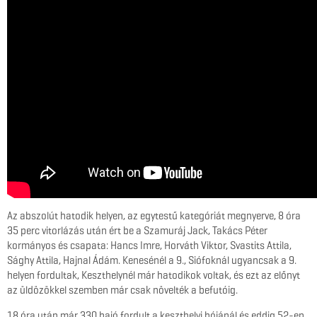
Az abszolút hatodik helyen, az egytestű kategóriát megnyerve, 8 óra
35 perc vitorlázás után ért be a Szamuráj Jack, Takács Péter
kormányos és csapata: Hancs Imre, Horváth Viktor, Svastits Attila,
Sághy Attila, Hajnal Ádám. Kenesénél a 9., Siófoknál ugyancsak a 9.
helyen fordultak, Keszthelynél már hatodikok voltak, és ezt az előnyt
az üldözökkel szemben már csak növelték a befutóig.
18 óra után már 330 hajó fordult a keszthelyi bójánál és eddig 52-en