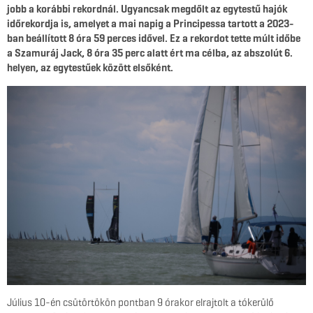
jobb a korábbi rekordnál. Ugyancsak megdőlt az egytestű hajók
időrekordja is, amelyet a mai napig a Principessa tartott a 2023-
ban beállított 8 óra 59 perces idővel. Ez a rekordot tette múlt időbe
a Szamuráj Jack, 8 óra 35 perc alatt ért ma célba, az abszolút 6.
helyen, az egytestűek között elsőként.
Július 10-én csütörtökön pontban 9 órakor elrajtolt a tókerülő