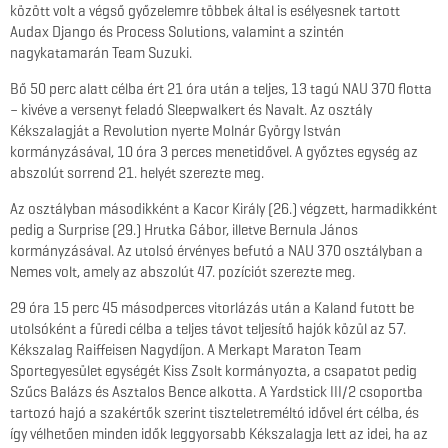
között volt a végső győzelemre többek által is esélyesnek tartott
Audax Django és Process Solutions, valamint a szintén
nagykatamarán Team Suzuki.
Bő 50 perc alatt célba ért 21 óra után a teljes, 13 tagú NAU 370 flotta
– kivéve a versenyt feladó Sleepwalkert és Navalt. Az osztály
Kékszalagját a Revolution nyerte Molnár György István
kormányzásával, 10 óra 3 perces menetidővel. A győztes egység az
abszolút sorrend 21. helyét szerezte meg.
Az osztályban másodikként a Kacor Király (26.) végzett, harmadikként
pedig a Surprise (29.) Hrutka Gábor, illetve Bernula János
kormányzásával. Az utolsó érvényes befutó a NAU 370 osztályban a
Nemes volt, amely az abszolút 47. pozíciót szerezte meg.
29 óra 15 perc 45 másodperces vitorlázás után a Kaland futott be
utolsóként a füredi célba a teljes távot teljesítő hajók közül az 57.
Kékszalag Raiffeisen Nagydíjon. A Merkapt Maraton Team
Sportegyesület egységét Kiss Zsolt kormányozta, a csapatot pedig
Szűcs Balázs és Asztalos Bence alkotta. A Yardstick III/2 csoportba
tartozó hajó a szakértők szerint tiszteletreméltó idővel ért célba, és
így vélhetően minden idők leggyorsabb Kékszalagja lett az idei, ha az