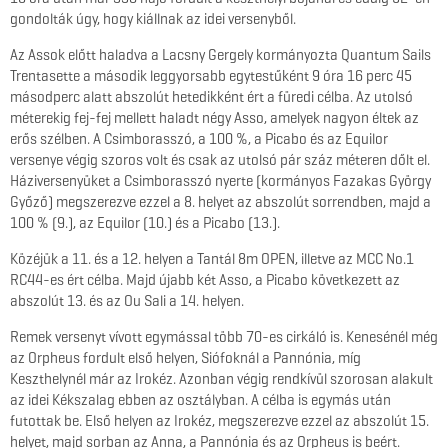
gondolták úgy, hogy kiállnak az idei versenyből.
Az Assok előtt haladva a Lacsny Gergely kormányozta Quantum Sails
Trentasette a második leggyorsabb egytestűként 9 óra 16 perc 45
másodperc alatt abszolút hetedikként ért a füredi célba. Az utolsó
méterekig fej-fej mellett haladt négy Asso, amelyek nagyon éltek az
erős szélben. A Csimborasszó, a 100 %, a Picabo és az Equilor
versenye végig szoros volt és csak az utolsó pár száz méteren dőlt el.
Háziversenyüket a Csimborasszó nyerte (kormányos Fazakas György
Győző) megszerezve ezzel a 8. helyet az abszolút sorrendben, majd a
100 % (9.), az Equilor (10.) és a Picabo (13.).
Közéjük a 11. és a 12. helyen a Tantál 8m OPEN, illetve az MCC No.1
RC44-es ért célba. Majd újabb két Asso, a Picabo következett az
abszolút 13. és az Ou Sali a 14. helyen.
Remek versenyt vívott egymással több 70-es cirkáló is. Kenesénél még
az Orpheus fordult első helyen, Siófoknál a Pannónia, míg
Keszthelynél már az Irokéz. Azonban végig rendkívül szorosan alakult
az idei Kékszalag ebben az osztályban. A célba is egymás után
futottak be. Első helyen az Irokéz, megszerezve ezzel az abszolút 15.
helyet, majd sorban az Anna, a Pannónia és az Orpheus is beért.