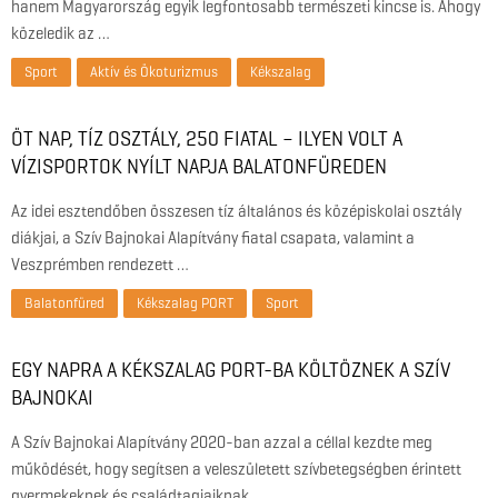
hanem Magyarország egyik legfontosabb természeti kincse is. Ahogy
közeledik az …
Sport
Aktív és Ökoturizmus
Kékszalag
ÖT NAP, TÍZ OSZTÁLY, 250 FIATAL – ILYEN VOLT A
VÍZISPORTOK NYÍLT NAPJA BALATONFÜREDEN
Az idei esztendőben összesen tíz általános és középiskolai osztály
diákjai, a Szív Bajnokai Alapítvány fiatal csapata, valamint a
Veszprémben rendezett …
Balatonfüred
Kékszalag PORT
Sport
EGY NAPRA A KÉKSZALAG PORT-BA KÖLTÖZNEK A SZÍV
BAJNOKAI
A Szív Bajnokai Alapítvány 2020-ban azzal a céllal kezdte meg
működését, hogy segítsen a veleszületett szívbetegségben érintett
gyermekeknek és családtagjaiknak …