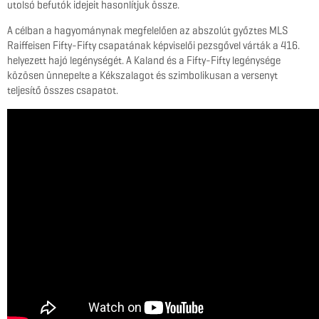
utolsó befutók idejeit hasonlítjuk össze.
A célban a hagyománynak megfelelően az abszolút győztes MLS
Raiffeisen Fifty-Fifty csapatának képviselői pezsgővel várták a 416.
helyezett hajó legénységét. A Kaland és a Fifty-Fifty legénysége
közösen ünnepelte a Kékszalagot és szimbolikusan a versenyt
teljesítő összes csapatot.