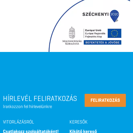
HÍRLEVÉL FELIRATKOZÁS
FELIRATKOZÁS
Iratkozzon fel hírlevelünkre
VITORLÁZÁSRÓL
KERESŐK
Csatlakozz szolgáltatóként!
Kikötő kereső