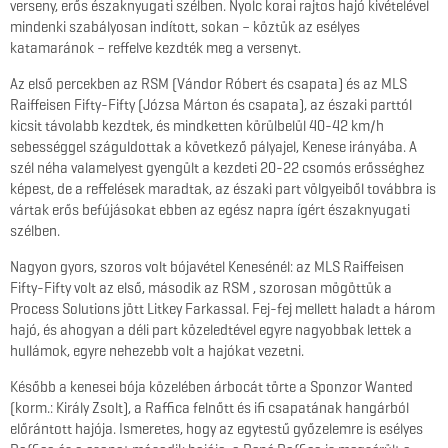
verseny, erős északnyugati szélben. Nyolc korai rajtos hajó kivételével
mindenki szabályosan indított, sokan – köztük az esélyes
katamaránok – reffelve kezdték meg a versenyt.
Az első percekben az RSM (Vándor Róbert és csapata) és az MLS
Raiffeisen Fifty-Fifty (Józsa Márton és csapata), az északi parttól
kicsit távolabb kezdtek, és mindketten körülbelül 40-42 km/h
sebességgel száguldottak a következő pályajel, Kenese irányába. A
szél néha valamelyest gyengült a kezdeti 20-22 csomós erősséghez
képest, de a reffelések maradtak, az északi part völgyeiből továbbra is
vártak erős befújásokat ebben az egész napra ígért északnyugati
szélben.
Nagyon gyors, szoros volt bójavétel Kenesénél: az MLS Raiffeisen
Fifty-Fifty volt az első, második az RSM , szorosan mögöttük a
Process Solutions jött Litkey Farkassal. Fej-fej mellett haladt a három
hajó, és ahogyan a déli part közeledtével egyre nagyobbak lettek a
hullámok, egyre nehezebb volt a hajókat vezetni.
Később a kenesei bója közelében árbocát törte a Sponzor Wanted
(korm.: Király Zsolt), a Raffica felnőtt és ifi csapatának hangárból
előrántott hajója. Ismeretes, hogy az egytestű győzelemre is esélyes