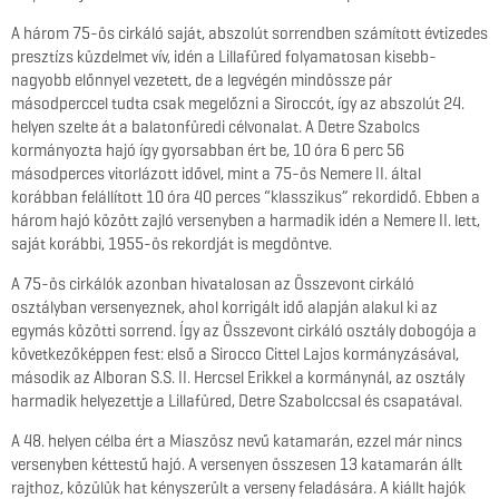
A három 75-ös cirkáló saját, abszolút sorrendben számított évtizedes
presztízs küzdelmet vív, idén a Lillafüred folyamatosan kisebb-
nagyobb előnnyel vezetett, de a legvégén mindössze pár
másodperccel tudta csak megelőzni a Siroccót, így az abszolút 24.
helyen szelte át a balatonfüredi célvonalat. A Detre Szabolcs
kormányozta hajó így gyorsabban ért be, 10 óra 6 perc 56
másodperces vitorlázott idővel, mint a 75-ös Nemere II. által
korábban felállított 10 óra 40 perces “klasszikus” rekordidő. Ebben a
három hajó között zajló versenyben a harmadik idén a Nemere II. lett,
saját korábbi, 1955-ös rekordját is megdöntve.
A 75-ös cirkálók azonban hivatalosan az Összevont cirkáló
osztályban versenyeznek, ahol korrigált idő alapján alakul ki az
egymás közötti sorrend. Így az Összevont cirkáló osztály dobogója a
következőképpen fest: első a Sirocco Cittel Lajos kormányzásával,
második az Alboran S.S. II. Hercsel Erikkel a kormánynál, az osztály
harmadik helyezettje a Lillafüred, Detre Szabolccsal és csapatával.
A 48. helyen célba ért a Miaszösz nevű katamarán, ezzel már nincs
versenyben kéttestű hajó. A versenyen összesen 13 katamarán állt
rajthoz, közülük hat kényszerült a verseny feladására. A kiállt hajók