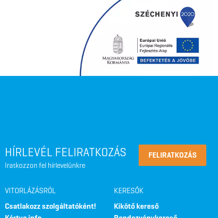
HÍRLEVÉL FELIRATKOZÁS
FELIRATKOZÁS
Iratkozzon fel hírlevelünkre
VITORLÁZÁSRÓL
KERESŐK
Csatlakozz szolgáltatóként!
Kikötő kereső
Kártya info
Rendezvénykereső