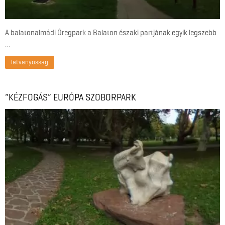
A balatonalmádi Öregpark a Balaton északi partjának egyik legszebb
…
latvanyossag
“KÉZFOGÁS” EURÓPA SZOBORPARK