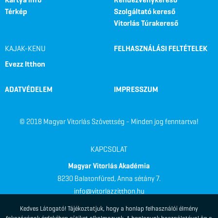
Térkép
Szolgáltató kereső
Vitorlás Túrakereső
KAJAK-KENU
FELHASZNÁLÁSI FELTÉTELEK
Evezz Itthon
ADATVÉDELEM
IMPRESSZUM
© 2018 Magyar Vitorlás Szövettség - Minden jog fenntartva!
KAPCSOLAT
Magyar Vitorlás Akadémia
8230 Balatonfüred, Anna sétány 7.
info@vitorlazzitthon.hu
Kedves Látogató! Tájékoztatjuk, hogy a honlap felhasználói élmény