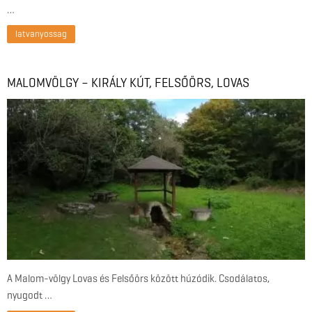
…
latvanyossag
MALOMVÖLGY – KIRÁLY KÚT, FELSŐÖRS, LOVAS
A Malom-völgy Lovas és Felsőörs között húzódik. Csodálatos,
nyugodt …