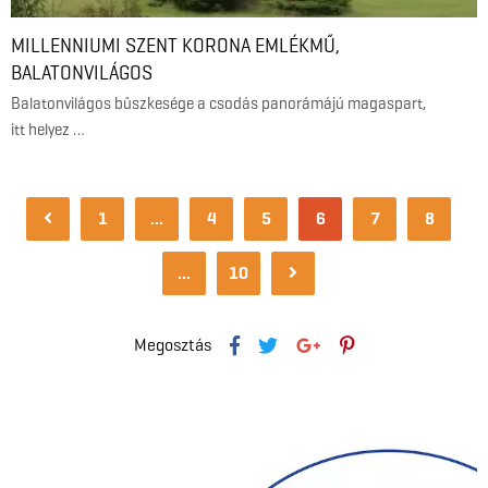
MILLENNIUMI SZENT KORONA EMLÉKMŰ,
BALATONVILÁGOS
Balatonvilágos büszkesége a csodás panorámájú magaspart,
itt helyez …
1
…
4
5
6
7
8
…
10
Megosztás