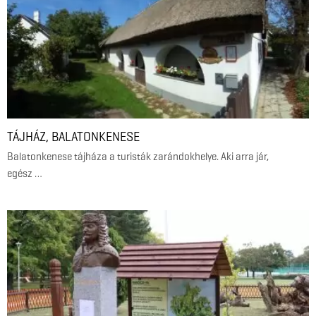
TÁJHÁZ, BALATONKENESE
Balatonkenese tájháza a turisták zarándokhelye. Aki arra jár,
egész …