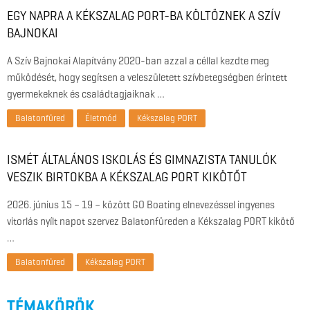
EGY NAPRA A KÉKSZALAG PORT-BA KÖLTÖZNEK A SZÍV
BAJNOKAI
A Szív Bajnokai Alapítvány 2020-ban azzal a céllal kezdte meg
működését, hogy segítsen a veleszületett szívbetegségben érintett
gyermekeknek és családtagjaiknak …
Balatonfüred
Életmód
Kékszalag PORT
ISMÉT ÁLTALÁNOS ISKOLÁS ÉS GIMNAZISTA TANULÓK
VESZIK BIRTOKBA A KÉKSZALAG PORT KIKÖTŐT
2026. június 15 – 19 – között GO Boating elnevezéssel ingyenes
vitorlás nyílt napot szervez Balatonfüreden a Kékszalag PORT kikötő
…
Balatonfüred
Kékszalag PORT
TÉMAKÖRÖK