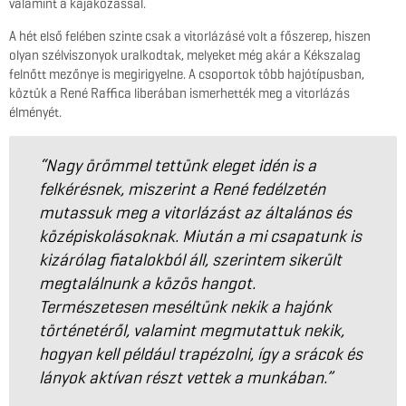
valamint a kajakozással.
A hét első felében szinte csak a vitorlázásé volt a főszerep, hiszen
olyan szélviszonyok uralkodtak, melyeket még akár a Kékszalag
felnőtt mezőnye is megirigyelne. A csoportok több hajótípusban,
köztük a René Raffica liberában ismerhették meg a vitorlázás
élményét.
“Nagy örömmel tettünk eleget idén is a
felkérésnek, miszerint a René fedélzetén
mutassuk meg a vitorlázást az általános és
középiskolásoknak. Miután a mi csapatunk is
kizárólag fiatalokból áll, szerintem sikerült
megtalálnunk a közös hangot.
Természetesen meséltünk nekik a hajónk
történetéről, valamint megmutattuk nekik,
hogyan kell például trapézolni, így a srácok és
lányok aktívan részt vettek a munkában.”