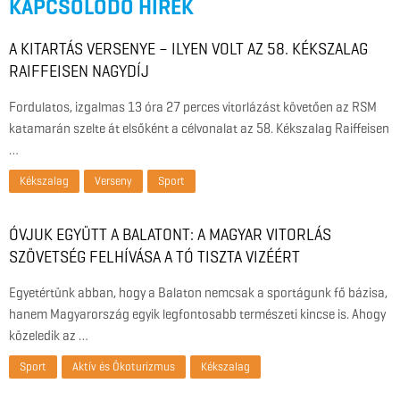
KAPCSOLÓDÓ HÍREK
A KITARTÁS VERSENYE – ILYEN VOLT AZ 58. KÉKSZALAG
RAIFFEISEN NAGYDÍJ
Fordulatos, izgalmas 13 óra 27 perces vitorlázást követően az RSM
katamarán szelte át elsőként a célvonalat az 58. Kékszalag Raiffeisen
…
Kékszalag
Verseny
Sport
ÓVJUK EGYÜTT A BALATONT: A MAGYAR VITORLÁS
SZÖVETSÉG FELHÍVÁSA A TÓ TISZTA VIZÉÉRT
Egyetértünk abban, hogy a Balaton nemcsak a sportágunk fő bázisa,
hanem Magyarország egyik legfontosabb természeti kincse is. Ahogy
közeledik az …
Sport
Aktív és Ökoturizmus
Kékszalag