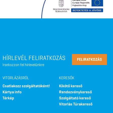
HÍRLEVÉL FELIRATKOZÁS
FELIRATKOZÁS
Iratkozzon fel hírlevelünkre
VITORLÁZÁSRÓL
KERESŐK
Csatlakozz szolgáltatóként!
Kikötő kereső
Kártya info
Rendezvénykereső
Térkép
Szolgáltató kereső
Vitorlás Túrakereső