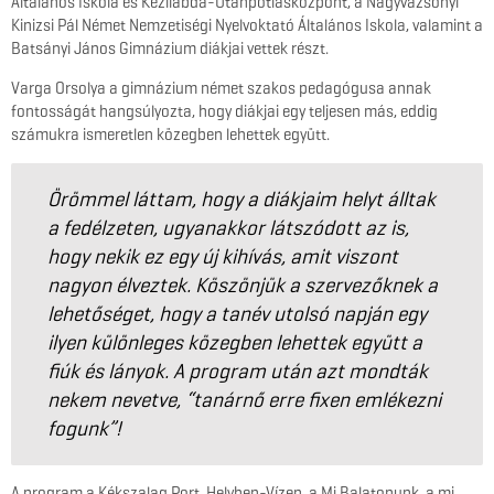
Általános Iskola és Kézilabda-Utánpótlásközpont, a Nagyvázsonyi
Kinizsi Pál Német Nemzetiségi Nyelvoktató Általános Iskola, valamint a
Batsányi János Gimnázium diákjai vettek részt.
Varga Orsolya a gimnázium német szakos pedagógusa annak
fontosságát hangsúlyozta, hogy diákjai egy teljesen más, eddig
számukra ismeretlen közegben lehettek együtt.
Örömmel láttam, hogy a diákjaim helyt álltak
a fedélzeten, ugyanakkor látszódott az is,
hogy nekik ez egy új kihívás, amit viszont
nagyon élveztek. Köszönjük a szervezőknek a
lehetőséget, hogy a tanév utolsó napján egy
ilyen különleges közegben lehettek együtt a
fiúk és lányok. A program után azt mondták
nekem nevetve, “tanárnő erre fixen emlékezni
fogunk”!
A program a Kékszalag Port, Helyben-Vízen, a Mi Balatonunk, a mi