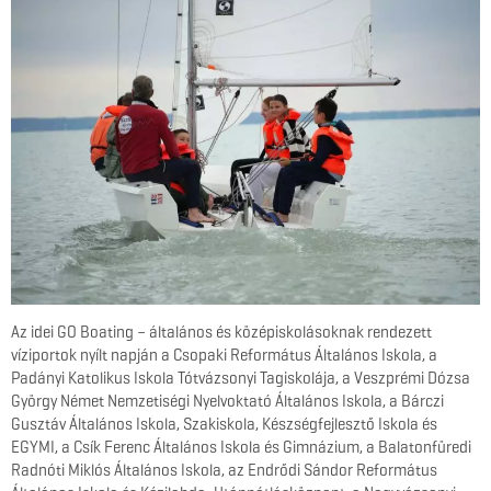
Az idei GO Boating – általános és középiskolásoknak rendezett
víziportok nyílt napján a Csopaki Református Általános Iskola, a
Padányi Katolikus Iskola Tótvázsonyi Tagiskolája, a Veszprémi Dózsa
György Német Nemzetiségi Nyelvoktató Általános Iskola, a Bárczi
Gusztáv Általános Iskola, Szakiskola, Készségfejlesztő Iskola és
EGYMI, a Csík Ferenc Általános Iskola és Gimnázium, a Balatonfüredi
Radnóti Miklós Általános Iskola, az Endrődi Sándor Református