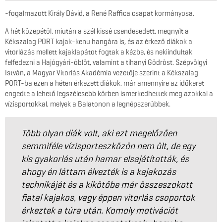
-fogalmazott Király Dávid, a René Raffica csapat kormányosa.
A hét közepétől, miután a szél kissé csendesedett, megnyílt a
Kékszalag PORT kajak-kenu hangára is, és az érkező diákok a
vitorlázás mellett kajaklapátot fogtak a kézbe, és nekiindultak
felfedezni a Hajógyári-öblöt, valamint a tihanyi Gödröst. Szépvölgyi
István, a Magyar Vitorlás Akadémia vezetője szerint a Kékszalag
PORT-ba ezen a héten érkezett diákok, már amennyire az időkeret
engedte a lehető legszélesebb körben ismerkedhettek meg azokkal a
vízisportokkal, melyek a Balatonon a legnépszerűbbek.
Több olyan diák volt, aki ezt megelőzően
semmiféle vízisporteszközön nem ült, de egy
kis gyakorlás után hamar elsajátították, és
ahogy én láttam élvezték is a kajakozás
technikáját és a kikötőbe már összeszokott
fiatal kajakos, vagy éppen vitorlás csoportok
érkeztek a túra után. Komoly motivációt