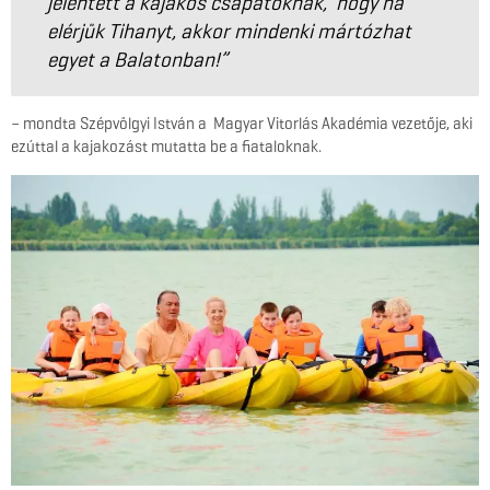
jelentett a kajakos csapatoknak, hogy ha
elérjük Tihanyt, akkor mindenki mártózhat
egyet a Balatonban!”
– mondta Szépvölgyi István a Magyar Vitorlás Akadémia vezetője, aki
ezúttal a kajakozást mutatta be a fiataloknak.