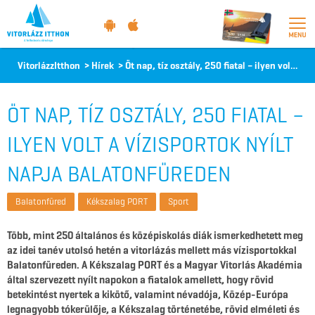
Vitorlázz
VitorlázzItthon
>
Hírek
>
Öt nap, tíz osztály, 250 fiatal – ilyen volt a vízisportok nyílt napja Balatonfüreden
itthon
ÖT NAP, TÍZ OSZTÁLY, 250 FIATAL –
ILYEN VOLT A VÍZISPORTOK NYÍLT
NAPJA BALATONFÜREDEN
Balatonfüred
Kékszalag PORT
Sport
Több, mint 250 általános és középiskolás diák ismerkedhetett meg
az idei tanév utolsó hetén a vitorlázás mellett más vízisportokkal
Balatonfüreden. A Kékszalag PORT és a Magyar Vitorlás Akadémia
által szervezett nyílt napokon a fiatalok amellett, hogy rövid
betekintést nyertek a kikötő, valamint névadója, Közép-Európa
legnagyobb tókerülője, a Kékszalag történetébe, rövid elméleti és