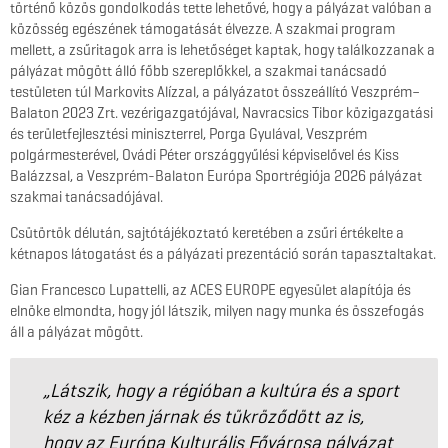
történő közös gondolkodás tette lehetővé, hogy a pályázat valóban a
közösség egészének támogatását élvezze. A szakmai program
mellett, a zsűritagok arra is lehetőséget kaptak, hogy találkozzanak a
pályázat mögött álló főbb szereplőkkel, a szakmai tanácsadó
testületen túl Markovits Alízzal, a pályázatot összeállító Veszprém–
Balaton 2023 Zrt. vezérigazgatójával, Navracsics Tibor közigazgatási
és területfejlesztési miniszterrel, Porga Gyulával, Veszprém
polgármesterével, Ovádi Péter országgyűlési képviselővel és Kiss
Balázzsal, a Veszprém-Balaton Európa Sportrégiója 2026 pályázat
szakmai tanácsadójával.
Csütörtök délután, sajtótájékoztató keretében a zsűri értékelte a
kétnapos látogatást és a pályázati prezentáció során tapasztaltakat.
Gian Francesco Lupattelli, az ACES EUROPE egyesület alapítója és
elnöke elmondta, hogy jól látszik, milyen nagy munka és összefogás
áll a pályázat mögött.
„Látszik, hogy a régióban a kultúra és a sport
kéz a kézben járnak és tükröződött az is,
hogy az Európa Kulturális Fővárosa pályázat