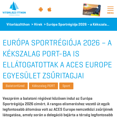
Vitorlázz
VitorlázzItthon
>
Hírek
>
Európa Sportrégiója 2026 – a Kékszalag PORT-ba is ellátogatottak a ACES Europe Egyesület zsűritagjai
itthon
EURÓPA SPORTRÉGIÓJA 2026 – A
KÉKSZALAG PORT-BA IS
ELLÁTOGATOTTAK A ACES EUROPE
EGYESÜLET ZSŰRITAGJAI
Balatonfüred
Kékszalag PORT
Sport
Veszprém a balatoni régióval közösen indul az Európa
Sportrégiója 2026 címért. A rangos elismeréshez vezető út egyik
legfontosabb állomása volt az ACES Europe nemzetközi zsűrijének
látogatása, amely során a delegáció bejárta a térség legfontosabb