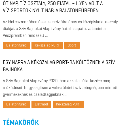
ÖT NAP, TÍZ OSZTÁLY, 250 FIATAL – ILYEN VOLT A
VÍZISPORTOK NYÍLT NAPJA BALATONFÜREDEN
Az idei esztendőben összesen tíz általános és középiskolai osztály
diákjai, a Szív Bajnokai Alapítvány fiatal csapata, valamint a
Veszprémben rendezett …
Balatonfüred
Kékszalag PORT
Sport
EGY NAPRA A KÉKSZALAG PORT-BA KÖLTÖZNEK A SZÍV
BAJNOKAI
A Szív Bajnokai Alapítvány 2020-ban azzal a céllal kezdte meg
működését, hogy segítsen a veleszületett szívbetegségben érintett
gyermekeknek és családtagjaiknak …
Balatonfüred
Életmód
Kékszalag PORT
TÉMAKÖRÖK