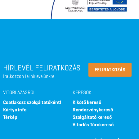
HÍRLEVÉL FELIRATKOZÁS
FELIRATKOZÁS
Iratkozzon fel hírlevelünkre
VITORLÁZÁSRÓL
KERESŐK
Csatlakozz szolgáltatóként!
Kikötő kereső
Kártya info
Rendezvénykereső
Térkép
Szolgáltató kereső
Vitorlás Túrakereső