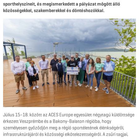
sporthelyszíneit, és megismerkedett a pályázat mögött álló
közösségekkel, szakemberekkel és döntéshozókkal.
Július 15–18. között az ACES Europe egyesület négytagú küldöttsége
érkezett Veszprémbe és a Bakony-Balaton régióba, hogy
személyesen győződjön meg a régió sportéletének élénkségéről,
infrastruktúrájáról és közösségi elkötelezettségéről. A zsűri tagjai,