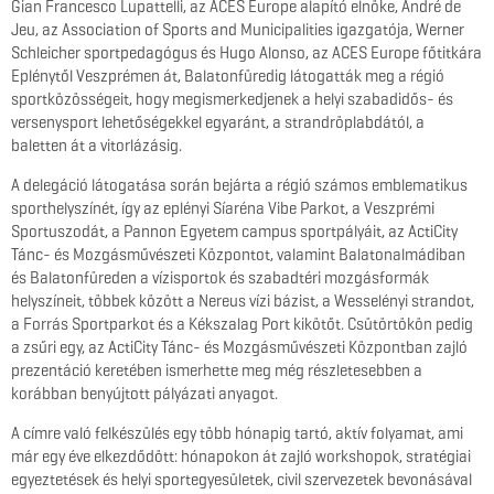
Gian Francesco Lupattelli, az ACES Europe alapító elnöke, André de
Jeu, az Association of Sports and Municipalities igazgatója, Werner
Schleicher sportpedagógus és Hugo Alonso, az ACES Europe főtitkára
Eplénytől Veszprémen át, Balatonfüredig látogatták meg a régió
sportközösségeit, hogy megismerkedjenek a helyi szabadidős- és
versenysport lehetőségekkel egyaránt, a strandröplabdától, a
baletten át a vitorlázásig.
A delegáció látogatása során bejárta a régió számos emblematikus
sporthelyszínét, így az eplényi Síaréna Vibe Parkot, a Veszprémi
Sportuszodát, a Pannon Egyetem campus sportpályáit, az ActiCity
Tánc- és Mozgásművészeti Központot, valamint Balatonalmádiban
és Balatonfüreden a vízisportok és szabadtéri mozgásformák
helyszíneit, többek között a Nereus vízi bázist, a Wesselényi strandot,
a Forrás Sportparkot és a Kékszalag Port kikötőt. Csütörtökön pedig
a zsűri egy, az ActiCity Tánc- és Mozgásművészeti Központban zajló
prezentáció keretében ismerhette meg még részletesebben a
korábban benyújtott pályázati anyagot.
A címre való felkészülés egy több hónapig tartó, aktív folyamat, ami
már egy éve elkezdődött: hónapokon át zajló workshopok, stratégiai
egyeztetések és helyi sportegyesületek, civil szervezetek bevonásával