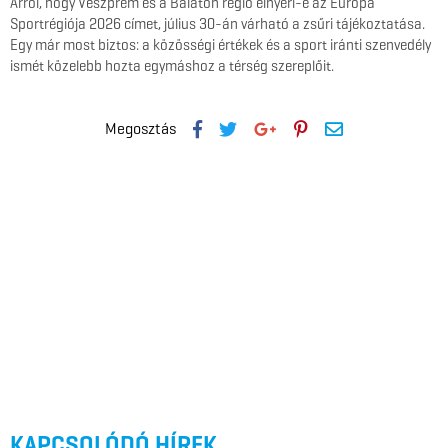
Arról, hogy Veszprém és a Balaton régió elnyeri-e az Európa
Sportrégiója 2026 címet, július 30-án várható a zsűri tájékoztatása.
Egy már most biztos: a közösségi értékek és a sport iránti szenvedély
ismét közelebb hozta egymáshoz a térség szereplőit.
Megosztás
KAPCSOLÓDÓ HÍREK