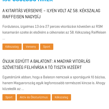
A KITARTÁS VERSENYE – ILYEN VOLT AZ 58. KÉKSZALAG
RAIFFEISEN NAGYDÍJ
Fordulatos, izgalmas 13 óra 27 perces vitorlázást követően az RSM
katamarán szelte át elsőként a célvonalat az 58. Kékszalag Raiffeisen
…
Kékszalag
Verseny
Sport
ÓVJUK EGYÜTT A BALATONT: A MAGYAR VITORLÁS
SZÖVETSÉG FELHÍVÁSA A TÓ TISZTA VIZÉÉRT
Egyetértünk abban, hogy a Balaton nemcsak a sportágunk fő bázisa,
hanem Magyarország egyik legfontosabb természeti kincse is. Ahogy
közeledik az …
Sport
Aktív és Ökoturizmus
Kékszalag