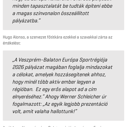
minden tapasztalatát be tudták építeni ebbe
a magas színvonalon összeállított
pályázatba.”
Hugo Alonso, a szervezet főtitkára ezekkel a szavakkal zárta az
értékelést:
„A Veszprém-Balaton Európa Sportrégiója
2026 pályázat magában foglalja mindazokat
a célokat, amelyek hozzásegítenek ahhoz,
hogy minél több aktív ember legyen a
régióban. Ez egy erős alapot ad a cím
elnyeréséhez.” Ahogy Werner Schleicher úr
fogalmazott: „Az egyik legjobb prezentáció
volt, amit valaha hallottunk!”