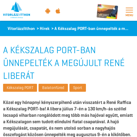
Vitorlázz
VitorlázzItthon
>
Hírek
>
A Kékszalag PORT-ban ünnepelték a megújult René liberát
itthon
A KÉKSZALAG PORT-BAN
ÜNNEPELTÉK A MEGÚJULT RENÉ
LIBERÁT
Kékszalag PORT
Balatonfüred
Sport
Közel egy hónapnyi kényszerpihenő után visszatért a René Raffica
a Kékszalag PORT-ba! A libera július 7-én a 130 km/h-ás széllel
lecsapó viharban rongálódott meg több más hajóval együtt, emiatt
a Kékszalagon sem tudott elindulni fiatal csapatával. A hajó
megújulását, csapatát, és nem utolsó sorban a nagyhajós
összefogást közösen ünnepelték meg augusztus 9-én a kikötőben.