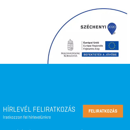
HÍRLEVÉL FELIRATKOZÁS
FELIRATKOZÁS
Iratkozzon fel hírlevelünkre