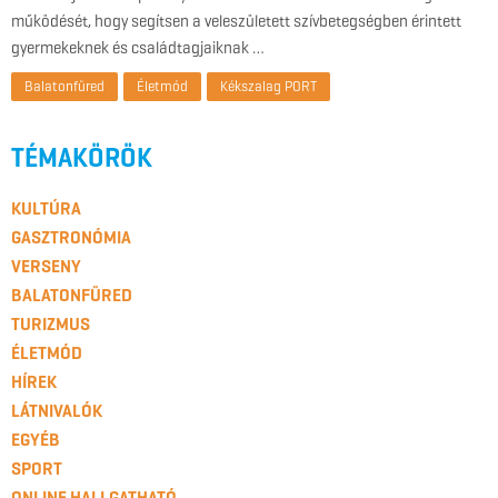
működését, hogy segítsen a veleszületett szívbetegségben érintett
gyermekeknek és családtagjaiknak …
Balatonfüred
Életmód
Kékszalag PORT
TÉMAKÖRÖK
KULTÚRA
GASZTRONÓMIA
VERSENY
BALATONFÜRED
TURIZMUS
ÉLETMÓD
HÍREK
LÁTNIVALÓK
EGYÉB
SPORT
ONLINE HALLGATHATÓ