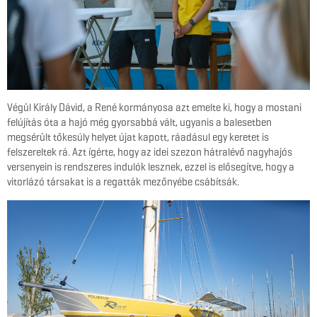
Végül Király Dávid, a René kormányosa azt emelte ki, hogy a mostani
felújítás óta a hajó még gyorsabbá vált, ugyanis a balesetben
megsérült tőkesúly helyet újat kapott, ráadásul egy keretet is
felszereltek rá. Azt ígérte, hogy az idei szezon hátralévő nagyhajós
versenyein is rendszeres indulók lesznek, ezzel is elősegítve, hogy a
vitorlázó társakat is a regatták mezőnyébe csábítsák.