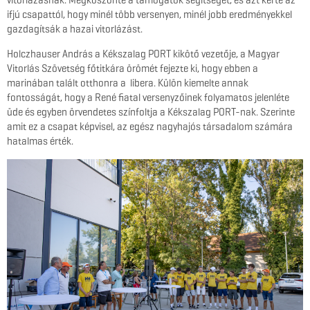
ifjú csapattól, hogy minél több versenyen, minél jobb eredményekkel
gazdagítsák a hazai vitorlázást.
Holczhauser András a Kékszalag PORT kikötő vezetője, a Magyar
Vitorlás Szövetség főtitkára örömét fejezte ki, hogy ebben a
marinában talált otthonra a libera. Külön kiemelte annak
fontosságát, hogy a René fiatal versenyzőinek folyamatos jelenléte
üde és egyben örvendetes színfoltja a Kékszalag PORT-nak. Szerinte
amit ez a csapat képvisel, az egész nagyhajós társadalom számára
hatalmas érték.