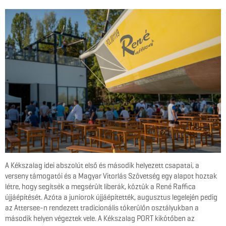
A Kékszalag idei abszolút első és második helyezett csapatai, a
verseny támogatói és a Magyar Vitorlás Szövetség egy alapot hoztak
létre, hogy segítsék a megsérült liberák, köztük a René Raffica
újjáépítését. Azóta a juniorok újjáépítették, augusztus legelején pedig
az Attersee-n rendezett tradicionális tókerülőn osztályukban a
második helyen végeztek vele. A Kékszalag PORT kikötőben az