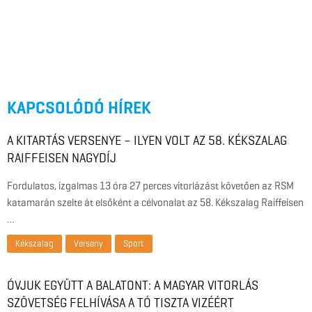
KAPCSOLÓDÓ HÍREK
A KITARTÁS VERSENYE – ILYEN VOLT AZ 58. KÉKSZALAG
RAIFFEISEN NAGYDÍJ
Fordulatos, izgalmas 13 óra 27 perces vitorlázást követően az RSM
katamarán szelte át elsőként a célvonalat az 58. Kékszalag Raiffeisen
…
Kékszalag
Verseny
Sport
ÓVJUK EGYÜTT A BALATONT: A MAGYAR VITORLÁS
SZÖVETSÉG FELHÍVÁSA A TÓ TISZTA VIZÉÉRT