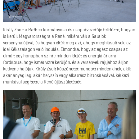
Király Zsolt a Raffica kormányosa és csapatvezetője felidézte, hogyan
is került Magyarországra a René, miként vált a fiatalok
versenyhajójává, és hogyan élték meg azt, ahogy meghiúsult vele az
idei Kékszalagon való indulás. Elmondta, hogy az egész csapat az
elmúlt egy hónapban szinte minden idejét és energiáját arra
fordította, hogy ismét vízre kerüljön, és a versenyek rajtjához álljon
kedvenc hajójuk. Király Zsolt köszönetet mondott mindenkinek, akik
akár anyagilag, akár helyszín vagy alkatrész biztosításával, kétkezi
munkával segítette a René újjászületését.