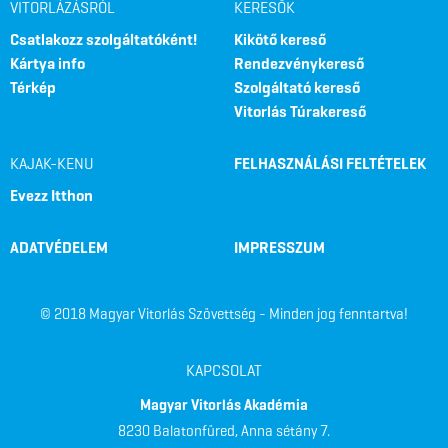
VITORLÁZÁSRÓL
KERESŐK
Csatlakozz szolgáltatóként!
Kikötő kereső
Kártya info
Rendezvénykereső
Térkép
Szolgáltató kereső
Vitorlás Túrakereső
KAJAK-KENU
FELHASZNÁLÁSI FELTÉTELEK
Evezz Itthon
ADATVÉDELEM
IMPRESSZUM
© 2018 Magyar Vitorlás Szövettség - Minden jog fenntartva!
KAPCSOLAT
Magyar Vitorlás Akadémia
8230 Balatonfüred, Anna sétány 7.