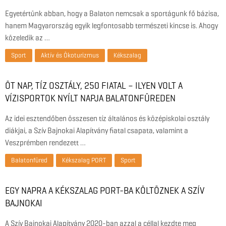
Egyetértünk abban, hogy a Balaton nemcsak a sportágunk fő bázisa,
hanem Magyarország egyik legfontosabb természeti kincse is. Ahogy
közeledik az …
Sport
Aktív és Ökoturizmus
Kékszalag
ÖT NAP, TÍZ OSZTÁLY, 250 FIATAL – ILYEN VOLT A
VÍZISPORTOK NYÍLT NAPJA BALATONFÜREDEN
Az idei esztendőben összesen tíz általános és középiskolai osztály
diákjai, a Szív Bajnokai Alapítvány fiatal csapata, valamint a
Veszprémben rendezett …
Balatonfüred
Kékszalag PORT
Sport
EGY NAPRA A KÉKSZALAG PORT-BA KÖLTÖZNEK A SZÍV
BAJNOKAI
A Szív Bajnokai Alapítvány 2020-ban azzal a céllal kezdte meg