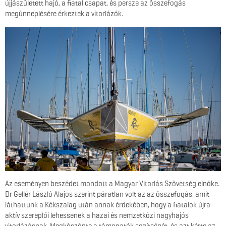
újjászületett hajó, a fiatal csapat, és persze az összefogás
megünneplésére érkeztek a vitorlázók.
Az eseményen beszédet mondott a Magyar Vitorlás Szövetség elnöke.
Dr Gellér László Alajos szerint páratlan volt az az összefogás, amit
láthattunk a Kékszalag után annak érdekében, hogy a fiatalok újra
aktív szereplői lehessenek a hazai és nemzetközi nagyhajós
vitorlázásnak. Megköszönte a támogatók segítségét, és azt kérte az