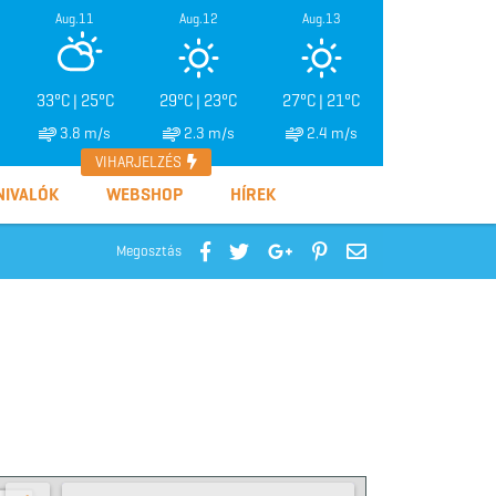
Aug.11
Aug.12
Aug.13
33°C | 25°C
29°C | 23°C
27°C | 21°C
3.8 m/s
2.3 m/s
2.4 m/s
VIHARJELZÉS
NIVALÓK
WEBSHOP
HÍREK
Megosztás