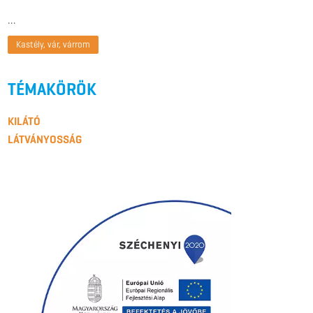
…
Kastély, vár, várrom
TÉMAKÖRÖK
KILÁTÓ
LÁTVÁNYOSSÁG