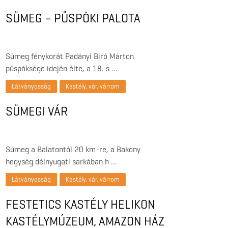
SÜMEG – PÜSPÖKI PALOTA
Sümeg fénykorát Padányi Biró Márton
püspöksége idején élte, a 18. s …
Látványosság
Kastély, vár, várrom
SÜMEGI VÁR
Sümeg a Balatontól 20 km-re, a Bakony
hegység délnyugati sarkában h …
Látványosság
Kastély, vár, várrom
FESTETICS KASTÉLY HELIKON
KASTÉLYMÚZEUM, AMAZON HÁZ