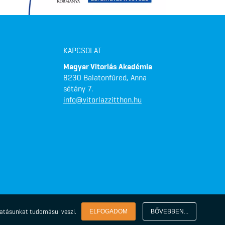
KAPCSOLAT
Magyar Vitorlás Akadémia
8230 Balatonfüred, Anna
sétány 7.
info@vitorlazzitthon.hu
tatásunkat tudomásul veszi.
ELFOGADOM
BŐVEBBEN...