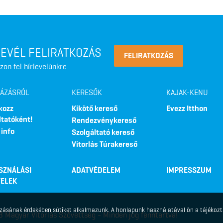
LEVÉL FELIRATKOZÁS
FELIRATKOZÁS
zon fel hírlevelünkre
LÁZÁSRÓL
KERESŐK
KAJAK-KENU
kozz
Kikötő kereső
Evezz Itthon
ltatóként!
Rendezvénykereső
 info
Szolgáltató kereső
Vitorlás Túrakereső
SZNÁLÁSI
ADATVÉDELEM
IMPRESSZUM
TELEK
kozásának érdekében sütiket alkalmazunk. A honlapunk használatával ön a tájékoz
 Magyar Vitorlás Szövettség - Minden jog fenntartva!