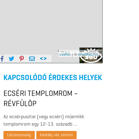
KAPCSOLÓDÓ ÉRDEKES HELYEK
ECSÉRI TEMPLOMROM –
RÉVFÜLÖP
Az ecsérpusztai (vagy ecséri) műemlék
templomrom egy 12-13. századb …
Látványosság
Kastély, vár, várrom