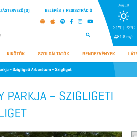
Aug.10
ZÁSTERVEZŐ (
0
)
BELÉPÉS
/
REGISZTRÁCIÓ
31°C | 22°C
1.8 m/s
KIKÖTŐK
SZOLGÁLTATÓK
RENDEZVÉNYEK
LÁT
arkja – Szigligeti Arborétum – Szigliget
 PARKJA – SZIGLIGETI
LIGET