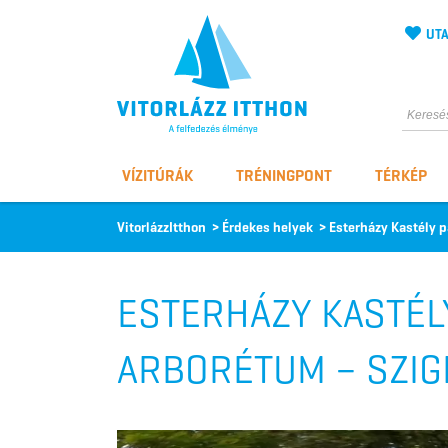
UTA
Vitorlázz itthon
VÍZITÚRÁK
TRÉNINGPONT
TÉRKÉP
VitorlázzItthon
>
Érdekes helyek
>
Esterházy Kastély p
ESTERHÁZY KASTÉLY
ARBORÉTUM – SZIG