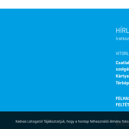
HÍR
Iratkoz
VITOR
Csatla
szolgá
Kártya
Térkép
FELHA
FELTÉ
Kedves Látogató! Tájékoztatjuk, hogy a honlap felhasználói élmény fo
© 2018