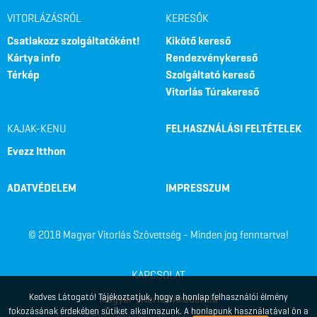
VITORLÁZÁSRÓL
KERESŐK
Csatlakozz szolgáltatóként!
Kikötő kereső
Kártya info
Rendezvénykereső
Térkép
Szolgáltató kereső
Vitorlás Túrakereső
KAJAK-KENU
FELHASZNÁLÁSI FELTÉTELEK
Evezz Itthon
ADATVÉDELEM
IMPRESSZUM
© 2018 Magyar Vitorlás Szövettség - Minden jog fenntartva!
KAPCSOLAT
Kedves Látogató! Tájékoztatjuk, hogy a honlap felhasználói élmény
Magyar Vitorlás Akadémia
fokozásának érdekében sütiket alkalmazunk. A honlapunk használatával ön a