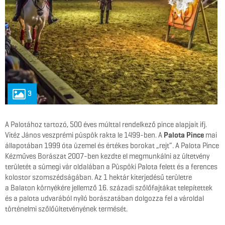
3
A Palotához tartozó, 500 éves múlttal rendelkező pince alapjait ifj.
Vitéz János veszprémi püspök rakta le 1499-ben. A
Palota Pince
mai
állapotában 1999 óta üzemel és értékes borokat „rejt”. A Palota Pince
Kézműves Borászat 2007-ben kezdte el megmunkálni az ültetvény
területét a sümegi vár oldalában a Püspöki Palota felett és a ferences
kolostor szomszédságában. Az 1 hektár kiterjedésű területre
a Balaton környékére jellemző 16. századi szőlőfajtákat telepítettek
és a palota udvarából nyíló borászatában dolgozza fel a vároldal
történelmi szőlőültetvényének termését.