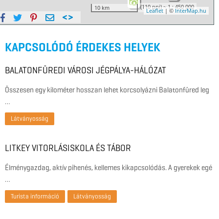
KAPCSOLÓDÓ ÉRDEKES HELYEK
BALATONFÜREDI VÁROSI JÉGPÁLYA-HÁLÓZAT
Összesen egy kilométer hosszan lehet korcsolyázni Balatonfüred leg
…
Látványosság
LITKEY VITORLÁSISKOLA ÉS TÁBOR
Élménygazdag, aktív pihenés, kellemes kikapcsolódás. A gyerekek egé
…
Turista információ
Látványosság