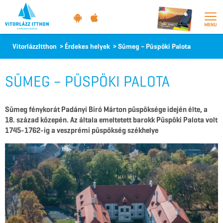
Vitorlázz
VitorlázzItthon
>
Érdekes helyek
>
Sümeg – Püspöki Palota
itthon
SÜMEG – PÜSPÖKI PALOTA
Sümeg fénykorát Padányi Biró Márton püspöksége idején élte, a
18. század közepén. Az általa emeltetett barokk Püspöki Palota volt
1745-1762-ig a veszprémi püspökség székhelye