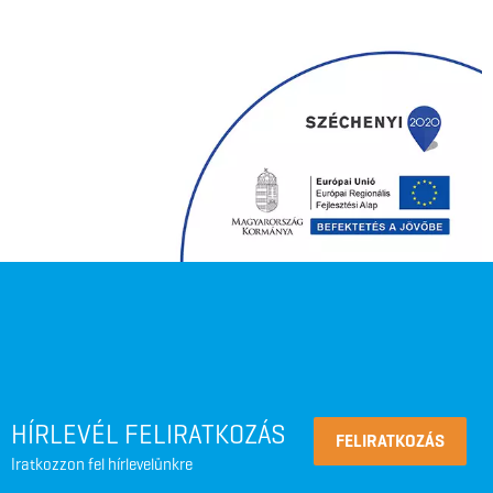
HÍRLEVÉL FELIRATKOZÁS
FELIRATKOZÁS
Iratkozzon fel hírlevelünkre