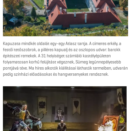
Kapuzata mindkét oldalát egy-egy Atlasz tartja. A címeres erkély, a
festői tetőszobrok, a pilléres kapualj és az oszlopos udvar: barokk
építészeti remekek. A 31 helyiséget számláló kastélyépületen
folyamatosan korhű felújítást végeznek, Sümeg legünnepélyesebb
pontjává téve. Ma híres alkotók kiállításai láthatók termeiben, udvarán
pedig színházi előadásokat és hangversenyeket rendeznek.