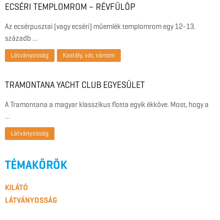
ECSÉRI TEMPLOMROM – RÉVFÜLÖP
Az ecsérpusztai (vagy ecséri) műemlék templomrom egy 12-13.
századb …
Látványosság
Kastély, vár, várrom
TRAMONTANA YACHT CLUB EGYESÜLET
A Tramontana a magyar klasszikus flotta egyik ékköve. Most, hogy a
…
Látványosság
TÉMAKÖRÖK
KILÁTÓ
LÁTVÁNYOSSÁG