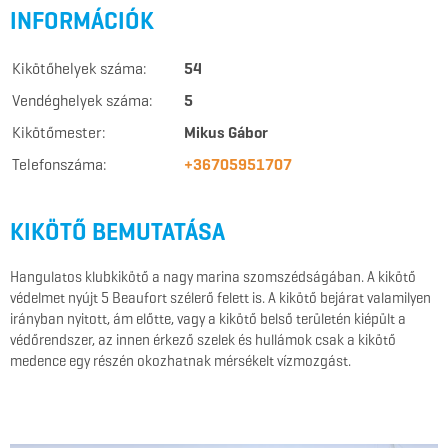
INFORMÁCIÓK
Kikötőhelyek száma:
54
Vendéghelyek száma:
5
Kikötőmester:
Mikus Gábor
Telefonszáma:
+36705951707
KIKÖTŐ BEMUTATÁSA
Hangulatos klubkikötő a nagy marina szomszédságában. A kikötő
védelmet nyújt 5 Beaufort szélerő felett is. A kikötő bejárat valamilyen
irányban nyitott, ám előtte, vagy a kikötő belső területén kiépült a
védőrendszer, az innen érkező szelek és hullámok csak a kikötő
medence egy részén okozhatnak mérsékelt vízmozgást.