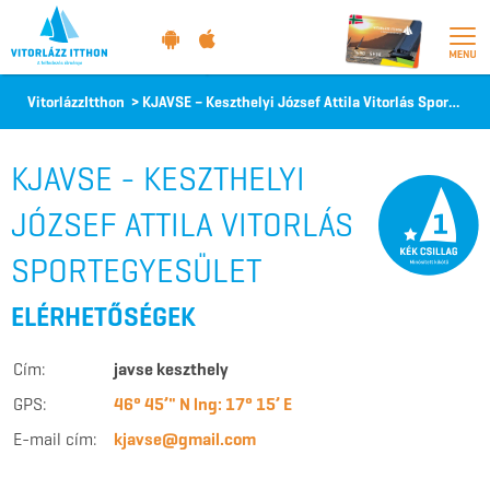
Vitorlázz
VitorlázzItthon
>
KJAVSE – Keszthelyi József Attila Vitorlás Sportegyesület
itthon
KJAVSE - KESZTHELYI
JÓZSEF ATTILA VITORLÁS
SPORTEGYESÜLET
ELÉRHETŐSÉGEK
Cím:
javse keszthely
GPS:
46° 45’" N lng: 17° 15’ E
E-mail cím:
kjavse@gmail.com