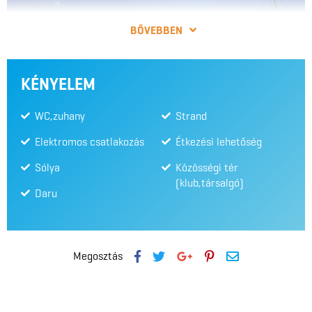
BŐVEBBEN
KÉNYELEM
WC,zuhany
Strand
Elektromos csatlakozás
Étkezési lehetőség
Sólya
Közösségi tér
(klub,társalgó)
Daru
7
Megosztás