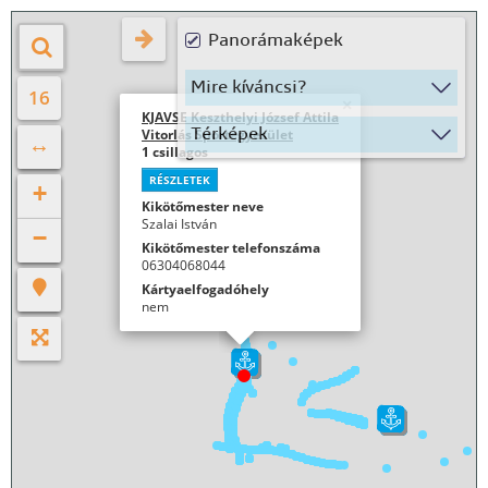
A kikötő 75%-a védett viharos időjárásban is. A kikötő a Balaton
közepes vízállásánál minden irányból megközelíthető legfeljebb 180
cm merülésű hajóval. A kikötő belsejében a vízmélység mindenhol eléri,
vagy meghaladja ezt a szintet.
Megközelítés
A Balaton nyugati medencéjének északi partján található a József
Attila Vitorlás Sportegyesület kikötője. Távolról jó tájékozódási pont a
Keszthelyi Helikon szálló magas épülete A Sportegyesület saját
használatú kikötője. A kikötőbejárat csak a Phoenix kikötőn keresztül
közelíthető meg, délnyugati irányból. A külső kőszórás és a part
között tilos áthajózni!