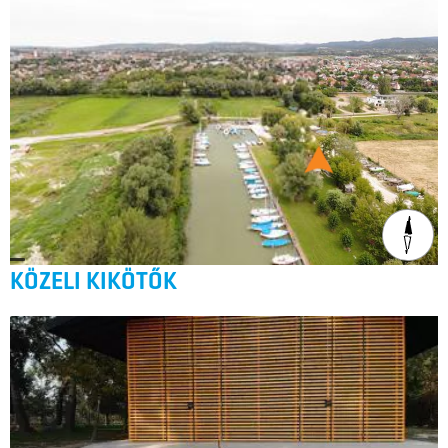
KÖZELI KIKÖTŐK