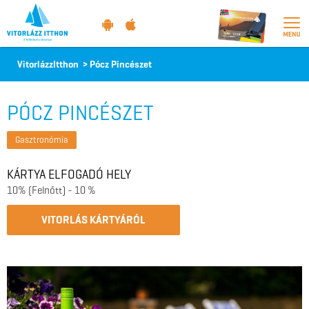
Vitorlázz
VitorlázzItthon
>
Pócz Pincészet
itthon
PÓCZ PINCÉSZET
Gasztronómia
KÁRTYA ELFOGADÓ HELY
10% (Felnőtt) - 10 %
VITORLÁS KÁRTYÁRÓL