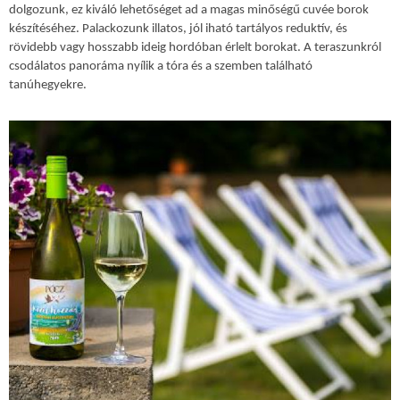
dolgozunk, ez kiváló lehetőséget ad a magas minőségű cuvée borok
készítéséhez. Palackozunk illatos, jól iható tartályos reduktív, és
rövidebb vagy hosszabb ideig hordóban érlelt borokat. A teraszunkról
csodálatos panoráma nyílik a tóra és a szemben található
tanúhegyekre.