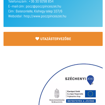
Telefonszám :
+36 30 9298 854
E-mail cím :
pocz@poczpinceszet.hu
Cím : Balatonlelle, Kishegy telep 107/6
Weboldal :
http://www.poczpinceszet.hu
UTAZÁSTERVEZŐBE