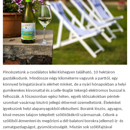
Pincészetünk a csodálatos lellei Kishegyen található, 10 hektáron
gazdálkodunk. Mindössze négy kilométerre vagyunk a parttól, egy
könnyed bringatúrával is elérhet minket, de a nyári hónapokban a helyi
gumikerekes kisvonattal és a Lelle-Boglár tekergő elektromos busszal is
felhozzák. A főszezonban egész héten, egyéb időszakokban péntek-
szombat-vasárnap bisztró jellegű éttermet üzemeltetünk. Ételeinket
igyekszünk helyi alapanyagokból elkészíteni. Boraink löszös, agyagos,
kissé meszes talajon telepített szőlőtőkékről származnak. Célunk a
szőlőből átmenteni és megőrizni a dél-balatoni borokra jellemző íz- és
zamatgazdagságot, gyümölcsösségét. Miután sok szőlőfajtával