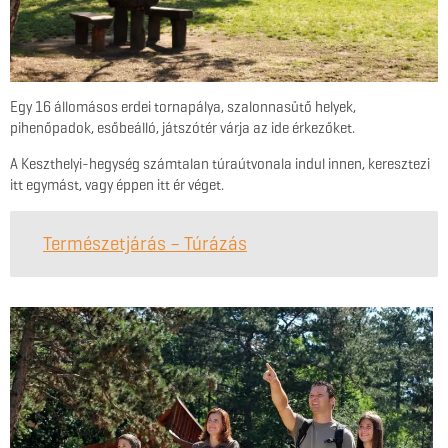
Egy 16 állomásos erdei tornapálya, szalonnasütő helyek,
pihenőpadok, esőbeálló, játszótér várja az ide érkezőket.
A Keszthelyi-hegység számtalan túraútvonala indul innen, keresztezi
itt egymást, vagy éppen itt ér véget.
Természetjárás – Túrázás