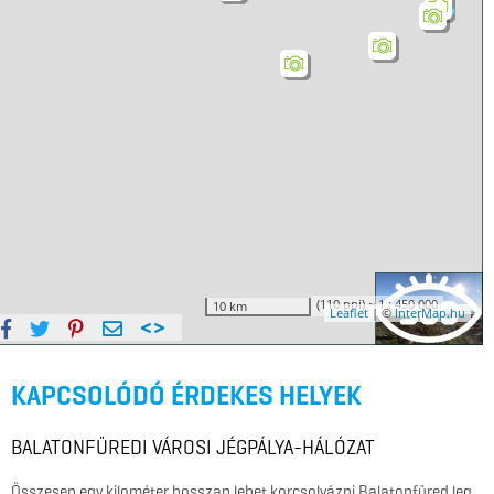
KAPCSOLÓDÓ ÉRDEKES HELYEK
BALATONFÜREDI VÁROSI JÉGPÁLYA-HÁLÓZAT
Összesen egy kilométer hosszan lehet korcsolyázni Balatonfüred leg