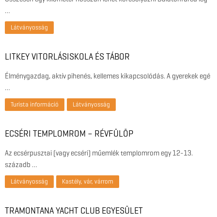
…
Látványosság
LITKEY VITORLÁSISKOLA ÉS TÁBOR
Élménygazdag, aktív pihenés, kellemes kikapcsolódás. A gyerekek egé
…
Turista információ
Látványosság
ECSÉRI TEMPLOMROM – RÉVFÜLÖP
Az ecsérpusztai (vagy ecséri) műemlék templomrom egy 12-13.
századb …
Látványosság
Kastély, vár, várrom
TRAMONTANA YACHT CLUB EGYESÜLET