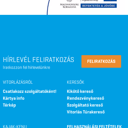
HÍRLEVÉL FELIRATKOZÁS
FELIRATKOZÁS
Iratkozzon fel hírlevelünkre
VITORLÁZÁSRÓL
KERESŐK
Csatlakozz szolgáltatóként!
Kikötő kereső
Kártya info
Rendezvénykereső
Térkép
Szolgáltató kereső
Vitorlás Túrakereső
KAJAK-KENU
FELHASZNÁLÁSI FELTÉTELEK