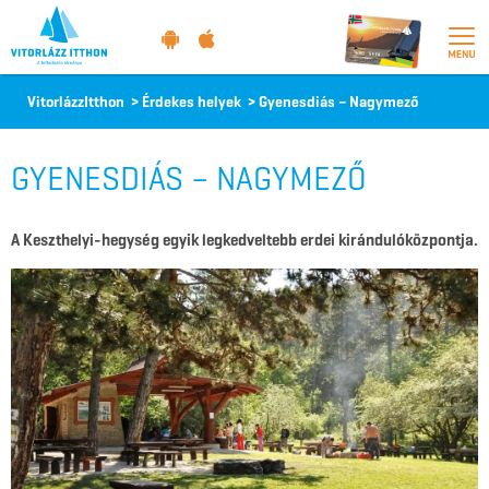
Vitorlázz
VitorlázzItthon
>
Érdekes helyek
>
Gyenesdiás – Nagymező
itthon
GYENESDIÁS – NAGYMEZŐ
A Keszthelyi-hegység egyik legkedveltebb erdei kirándulóközpontja.