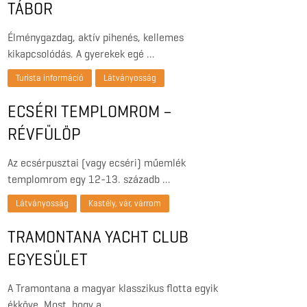
TÁBOR
Élménygazdag, aktív pihenés, kellemes
kikapcsolódás. A gyerekek egé …
Turista információ
Látványosság
ECSÉRI TEMPLOMROM –
RÉVFÜLÖP
Az ecsérpusztai (vagy ecséri) műemlék
templomrom egy 12-13. századb …
Látványosság
Kastély, vár, várrom
TRAMONTANA YACHT CLUB
EGYESÜLET
A Tramontana a magyar klasszikus flotta egyik
ékköve. Most, hogy a …