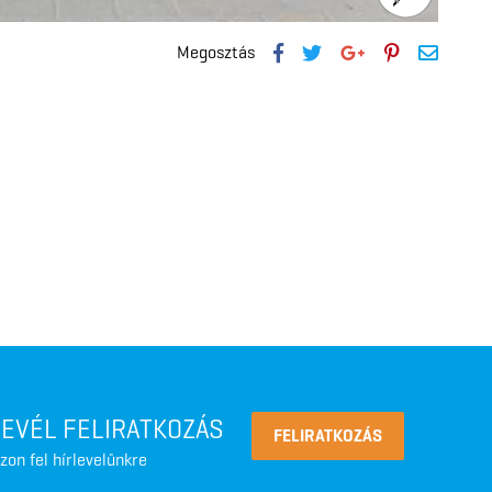
Megosztás
LEVÉL FELIRATKOZÁS
FELIRATKOZÁS
zon fel hírlevelünkre