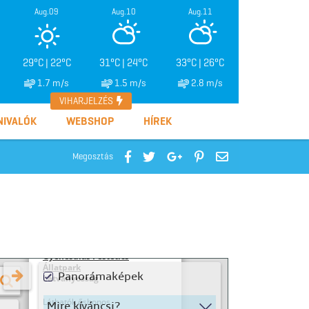
Aug.09
Aug.10
Aug.11
29°C | 22°C
31°C | 24°C
33°C | 26°C
1.7 m/s
1.5 m/s
2.8 m/s
VIHARJELZÉS
NIVALÓK
WEBSHOP
HÍREK
Megosztás