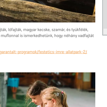
ák, lófajták, magyar kecske, szamár, és tyúkfélék,
 muflonnal is ismerkedhetünk, hogy néhány vadfajtát
garantalt-programok/festetics-imre-allatpark-2/