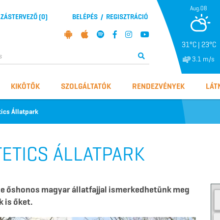
Aug.08
ZÁSTERVEZŐ (
0
)
BELÉPÉS
/
REGISZTRÁCIÓ
31°C | 23°C
3.1 m/s
KIKÖTŐK
SZOLGÁLTATÓK
RENDEZVÉNYEK
LÁT
ics Állatpark
TETICS ÁLLATPARK
le őshonos magyar állatfajjal ismerkedhetünk meg
 is őket.