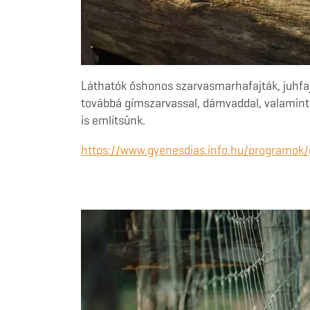
Láthatók őshonos szarvasmarhafajták, juhfajt
továbbá gímszarvassal, dámvaddal, valamint
is említsünk.
https://www.gyenesdias.info.hu/programok/