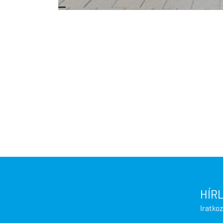
HÍR
Iratkoz