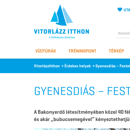
UTA
Vitorlázz itthon
VÍZITÚRÁK
TRÉNINGPONT
TÉRKÉP
VitorlázzItthon
>
Érdekes helyek
>
Gyenesdiás – Festet
GYENESDIÁS – FES
A Bakonyerdő létesítményében közel 40 fé
és akár „bubucsemegével” kényeztethetjük