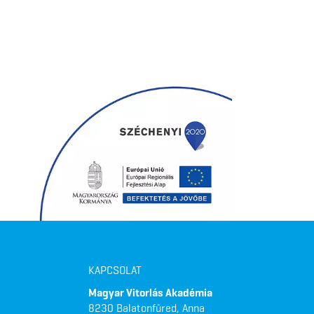
KAPCSOLAT
Magyar Vitorlás Akadémia
8230 Balatonfüred, Anna